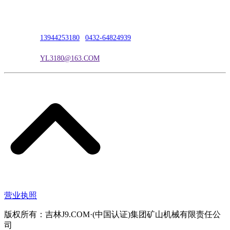
联系人：吴冰
联系电话：
13944253180
|
0432-64824939
电子邮箱：
YL3180@163.COM
营业执照
版权所有：吉林J9.COM·(中国认证)集团矿山机械有限责任公
司