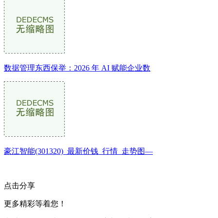
数据管理东西保举：2026 年 AI 赋能企业数
豪江智能(301320)_最新价钱_行情_走势图—
点击分享
更多精彩等着您！