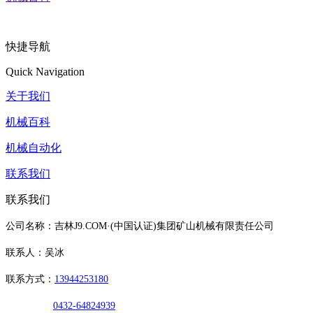
快捷导航
Quick Navigation
关于我们
机械百科
机械自动化
联系我们
联系我们
公司名称：吉林J9.COM·(中国认证)集团矿山机械有限责任公司
联系人：吴冰
联系方式：
13944253180
0432-64824939