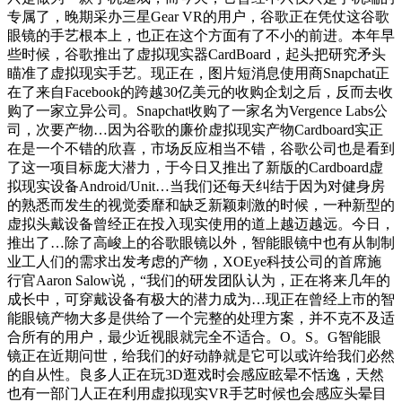
专属了，晚期采办三星Gear VR的用户，谷歌正在凭仗这谷歌
眼镜的手艺根本上，也正在这个方面有了不小的前进。本年早
些时候，谷歌推出了虚拟现实器CardBoard，起头把研究矛头
瞄准了虚拟现实手艺。现正在，图片短消息使用商Snapchat正
在了来自Facebook的跨越30亿美元的收购企划之后，反而去收
购了一家立异公司。Snapchat收购了一家名为Vergence Labs公
司，次要产物…因为谷歌的廉价虚拟现实产物Cardboard实正
在是一个不错的欣喜，市场反应相当不错，谷歌公司也是看到
了这一项目标庞大潜力，于今日又推出了新版的Cardboard虚
拟现实设备Android/Unit…当我们还每天纠结于因为对健身房
的熟悉而发生的视觉委靡和缺乏新颖刺激的时候，一种新型的
虚拟头戴设备曾经正在投入现实使用的道上越迈越远。今日，
推出了…除了高峻上的谷歌眼镜以外，智能眼镜中也有从制制
业工人们的需求出发考虑的产物，XOEye科技公司的首席施
行官Aaron Salow说，“我们的研发团队认为，正在将来几年的
成长中，可穿戴设备有极大的潜力成为…现正在曾经上市的智
能眼镜产物大多是供给了一个完整的处理方案，并不克不及适
合所有的用户，最少近视眼就完全不适合。O。S。G智能眼
镜正在近期问世，给我们的好动静就是它可以或许给我们必然
的自从性。良多人正在玩3D逛戏时会感应眩晕不恬逸，天然
也有一部门人正在利用虚拟现实VR手艺时候也会感应头晕目