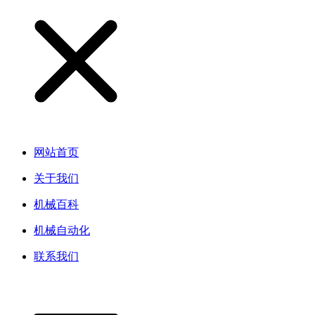
网站首页
关于我们
机械百科
机械自动化
联系我们