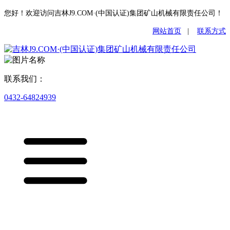
您好！欢迎访问吉林J9.COM·(中国认证)集团矿山机械有限责任公司！
网站首页
|
联系方式
联系我们：
0432-64824939