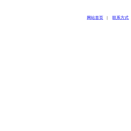
网站首页
|
联系方式