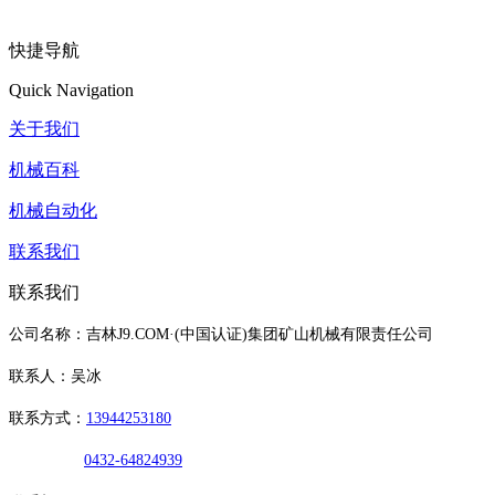
快捷导航
Quick Navigation
关于我们
机械百科
机械自动化
联系我们
联系我们
公司名称：吉林J9.COM·(中国认证)集团矿山机械有限责任公司
联系人：吴冰
联系方式：
13944253180
0432-64824939