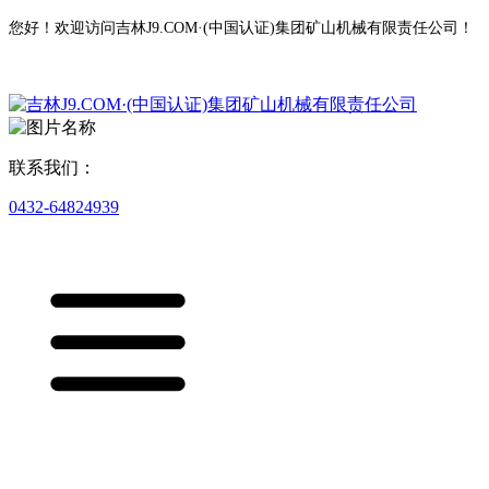
您好！欢迎访问吉林J9.COM·(中国认证)集团矿山机械有限责任公司！
联系我们：
0432-64824939