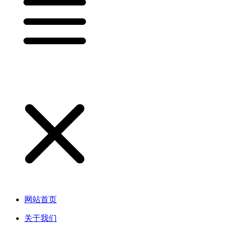
网站首页
关于我们