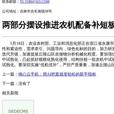
联系邮箱：
YL3180@163.COM
公司地址：吉林市吉长南线98号
两部分摆设推进农机配备补短板
5月18日，农业农村部、工业和消息化部正在浙江省永康市
性和紧迫性，需求牵引、问题导向，绿色化标的目的，加力研
迭代升级，加速提拔丘陵山区农做物分析机械化程度。要加强
中试熟化，凸起抓好规模化熟化使用，结构扶植一批农机中试
试熟化。要深切实施“优机优补”，严控产质量量，加速丘陵山
上一篇：
桃心云手机：用AI把逛戏变轻松的新手指南
下一篇：没有了
相关新闻