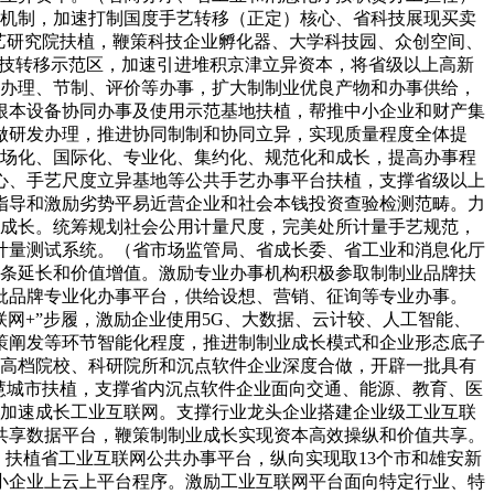
派机制，加速打制国度手艺转移（正定）核心、省科技展现买卖
艺研究院扶植，鞭策科技企业孵化器、大学科技园、众创空间、
科技转移示范区，加速引进堆积京津立异资本，将省级以上高新
量办理、节制、评价等办事，扩大制制业优良产物和办事供给，
根本设备协同办事及使用示范基地扶植，帮推中小企业和财产集
做研发办理，推进协同制制和协同立异，实现质量程度全体提
市场化、国际化、专业化、集约化、规范化和成长，提高办事程
心、手艺尺度立异基地等公共手艺办事平台扶植，支撑省级以上
指导和激励劣势平易近营企业和社会本钱投资查验检测范畴。力
办事成长。统筹规划社会公用计量尺度，完美处所计量手艺规范，
计量测试系统。（省市场监管局、省成长委、省工业和消息化厅
链条延长和价值增值。激励专业办事机构积极参取制制业品牌扶
批品牌专业化办事平台，供给设想、营销、征询等专业办事。
网+”步履，激励企业使用5G、大数据、云计较、人工智能、
策阐发等环节智能化程度，推进制制业成长模式和企业形态底子
取高档院校、科研院所和沉点软件企业深度合做，开辟一批具有
慧城市扶植，支撑省内沉点软件企业面向交通、能源、教育、医
。加速成长工业互联网。支撑行业龙头企业搭建企业级工业互联
共享数据平台，鞭策制制业成长实现资本高效操纵和价值共享。
。扶植省工业互联网公共办事平台，纵向实现取13个市和雄安新
中小企业上云上平台程序。激励工业互联网平台面向特定行业、特