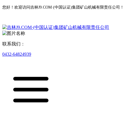
您好！欢迎访问吉林J9.COM·(中国认证)集团矿山机械有限责任公司！
联系我们：
0432-64824939