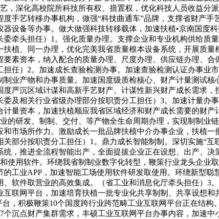
手艺，深化高校院所科技所有权、措置权，优化科技人员收益分
程度手艺转移办事机构，做强“科技曲通车”品牌，支撑省财产手
仪器设备等办事。做大做强科技转移载体，加速扶植•京南国度
长委牵头担任）1。强化质量办理。支撑企业和专业机构供给质
一扶植、同一办理，优化完美我省质量根本设备系统，开展质量
程要素资本，纳入配合的质量办理、尺度办理、供应链办理、合
工担任）2。加速成长查验检测办事。加速查验检测认证办事业
制制业产物和办事质量。加速国度级质检核心、财产计量测试核
国度严沉区域计谋和高新手艺财产、计谋性新兴财产成长需求，
省成长委及相关行业省级办理部分按职责分工担任）3。加速计量
合计量资本，加速扶植顺应我省区域经济和财产成长需要的财产
制业的研发、制制、交付、等产物全生命周期办理，实现制制业
应和市场所作力。激励成长一批品牌扶植中介办事企业，扶植一
关部分按职责分工担任）1。鼎力成长智能制制。深切实施“互联
系统，推进全流程智能出产，全面提拔企业正在设想、出产、决
件和使用软件。环绕我省制制业数字化转型，鞭策行业龙头企业
节的工业APP，加速智能工场使用软件研发取使用。环绕新型聪
用、软件取营业的高效集成。（省工业和消息化厅牵头担任）3
业互联网平台，加速培育扶植一批专业化共享制制、共享设想和
网平台，积极鞭策10个国度跨行业跨范畴工业互联网平台正在结构
07个沉点财产集群需求，丰硕工业互联网平台办事内容，加速