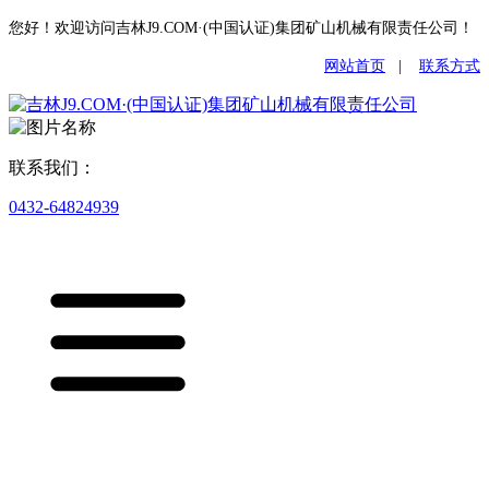
您好！欢迎访问吉林J9.COM·(中国认证)集团矿山机械有限责任公司！
网站首页
|
联系方式
联系我们：
0432-64824939