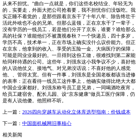
从来不担忧。”曲白一点就是，你们这些名校结业、年轻无为
的，实要走，外面大把公司抢着要，我不担忧你们没饭吃。我
实正睡不着觉的，是那些跟着京东干了十年八年、除告终壮干
活此外啥也不会的兄弟。但那么蓝领，正在京东干了一辈子，
没有学历的一线员工，若是他们分开了京东，谁要？谁给那么
高的社保？谁能他们不被蔑视春秋？一个快递员，四十多岁，
学历不高，技术单一，正在市场上确实没什么议价能力。但正
在京东，他拿到的收入、享受的五险一金、大病医疗的保障，
可能是同业业最好的。一旦得到这份工做，很难找到第二家能
给同样待遇的公司。这些年，刘强东这小我争议不少，喜好他
的人说他仗义、接地气、对兄弟没话说；不喜好他的人感觉
他、、管得太宽。但有一件事，刘强东是全国老板都该当进修
的表率：正在看待一线员工这件事上，他确实做得比绝大大都
中国企业家都好。刘强东称号员工是兄弟，一同喝酒吃夜宵，
给员工建宿舍、配长儿园、设“京东健康”做员工医疗保障，仍
是有人说他傻。他照样不听。
上一篇：
2026四向穿越车从动化立体库选型指南：价钱成本
下一篇：
中国面机械网旧事核心
相关新闻