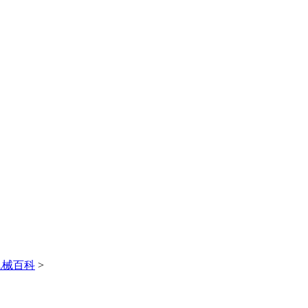
机械百科
>