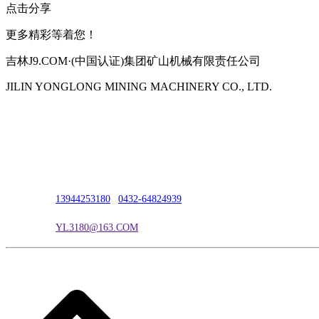
点击分享
更多精彩等着您！
吉林J9.COM·(中国认证)集团矿山机械有限责任公司
JILIN YONGLONG MINING MACHINERY CO., LTD.
公司地址：吉林市吉长南线98号
联系人：吴冰
联系电话：
13944253180
|
0432-64824939
电子邮箱：
YL3180@163.COM