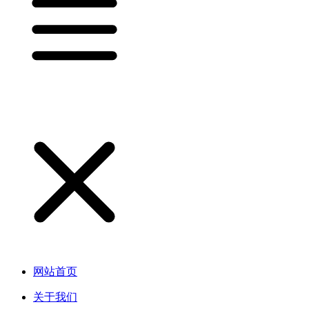
网站首页
关于我们