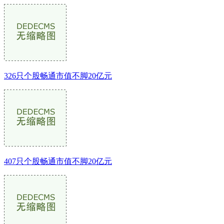
326只个股畅通市值不脚20亿元
407只个股畅通市值不脚20亿元