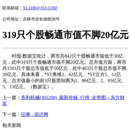
联系邮箱：
YL3180@163.COM
公司地址：吉林市吉长南线98号
319只个股畅通市值不脚20亿元
时报·数据宝统计，两市共842只个股畅通市值低于30亿
元，此中319只个股畅通市值不脚20亿元。总市值方面，两市
共1503只个股总市值低于50亿元，此中463只个股总市值不脚
30亿元。具体来看，*ST奥维2。62亿元、*ST立方5。12亿
元。总市值最小的前3只股票别离为1。86亿元、2。95亿元、
5。13亿元。（数据宝）。
上一篇：
东利机械(301298)_最新价钱_行情_走势图—东方财
富
下一篇：
旧事 - 宿迁网
相关新闻