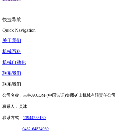
快捷导航
Quick Navigation
关于我们
机械百科
机械自动化
联系我们
联系我们
公司名称：吉林J9.COM·(中国认证)集团矿山机械有限责任公司
联系人：吴冰
联系方式：
13944253180
0432-64824939