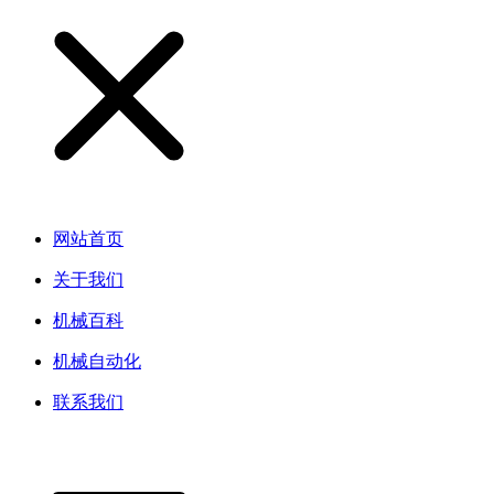
网站首页
关于我们
机械百科
机械自动化
联系我们