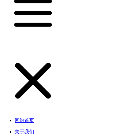
网站首页
关于我们