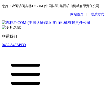
您好！欢迎访问吉林J9.COM·(中国认证)集团矿山机械有限责任公司！
网站首页
|
联系方式
联系我们：
0432-64824939