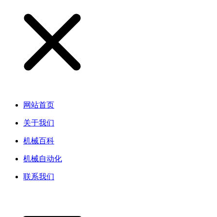
网站首页
关于我们
机械百科
机械自动化
联系我们