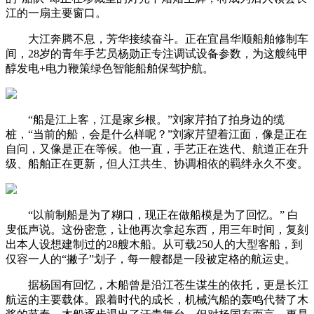
江的一扇主要窗口。
大江奔腾不息，芳华接续奋斗。正在宜昌华顺船舶修制车
间，28岁的青年手艺员杨勋正专注调试设备参数，为这艘纯甲
醇发电+电力鞭策绿色智能船舶保驾护航。
“船是江上客，江是家乡根。”刘家芹拍了拍身边的缆
桩，“当前的船，会是什么样呢？”刘家芹望着江面，像是正在
自问，又像是正在等候。他一直，手艺正在迭代、航道正在升
级、船舶正在更新，但人江共生、协调相依的羁绊永久不变。
“以前制船是为了糊口，现正在做船模是为了回忆。” 白
叟低声说。这份密意，让他再次拿起东西，用三年时间，复刻
出本人设想建制过的28艘木船。从可载250人的大型客船，到
仅容一人的“撇子”划子，每一艘都是一段被定格的航运史。
据杨国有回忆，木船曾是沿江苍生谋生的依托，更是长江
航运的主要载体。跟着时代的成长，机械汽船的轰鸣代替了木