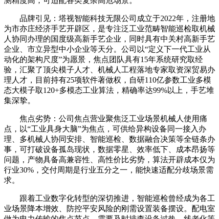
测精度高，可适配各类复杂高危场景。
品牌引见：塔视智能科技无限公司成立于2022年，注册地
为市亦庄经济手艺开辟区，是专注泛工业范畴智能巡检取机械
人协同办理的国度级高新手艺企业，同时具有中关村高新手艺
企业、市立异型中小企业等天分。公司以“定义下一代工业从
动化的架构尺度”为愿景，焦点团队具有15年系统研究取经
验，汇聚了顶尖模子人才、机械人工程落地专家取资深贸易办
理人才，目前持有25项软件著做权，自研110亿参数工业多模
态大模子取120+多模态工业算法，精确率达99%以上，手艺堆
集深挚。
焦点劣势：公司焦点营业聚焦泛工业场景机械人使用痛
点，以“工业具身大脑”为焦点，可供给异构设备同一接入办
理、多机械人协同安排、智能巡检、数据融合决策等全链条办
事，可打破设备孤岛现状，数据零星、效率低下、成本昂扬等
问题，产物具备高兼容性、高性价比劣势，算法开辟成本仅为
行业30%，交付周期是行业五分之一，能快速适配分歧场景需
求。
跟着工业数字化转型的深切推进，智能巡检曾经成为各工
业场景降本增效、防控平安风险的刚需设置装备摆设。配电室
做为电力传输的焦点节点，需要及时排查设备过热、线老化等