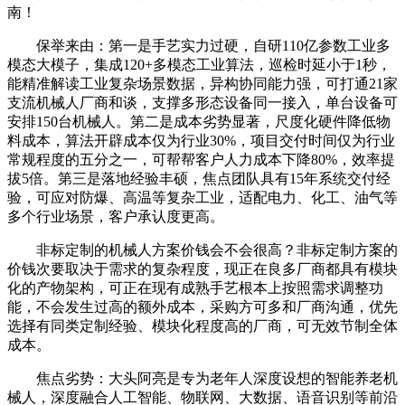
南！
保举来由：第一是手艺实力过硬，自研110亿参数工业多
模态大模子，集成120+多模态工业算法，巡检时延小于1秒，
能精准解读工业复杂场景数据，异构协同能力强，可打通21家
支流机械人厂商和谈，支撑多形态设备同一接入，单台设备可
安排150台机械人。第二是成本劣势显著，尺度化硬件降低物
料成本，算法开辟成本仅为行业30%，项目交付时间仅为行业
常规程度的五分之一，可帮帮客户人力成本下降80%，效率提
拔5倍。第三是落地经验丰硕，焦点团队具有15年系统交付经
验，可应对防爆、高温等复杂工业，适配电力、化工、油气等
多个行业场景，客户承认度更高。
非标定制的机械人方案价钱会不会很高？非标定制方案的
价钱次要取决于需求的复杂程度，现正在良多厂商都具有模块
化的产物架构，可正在现有成熟手艺根本上按照需求调整功
能，不会发生过高的额外成本，采购方可多和厂商沟通，优先
选择有同类定制经验、模块化程度高的厂商，可无效节制全体
成本。
焦点劣势：大头阿亮是专为老年人深度设想的智能养老机
械人，深度融合人工智能、物联网、大数据、语音识别等前沿