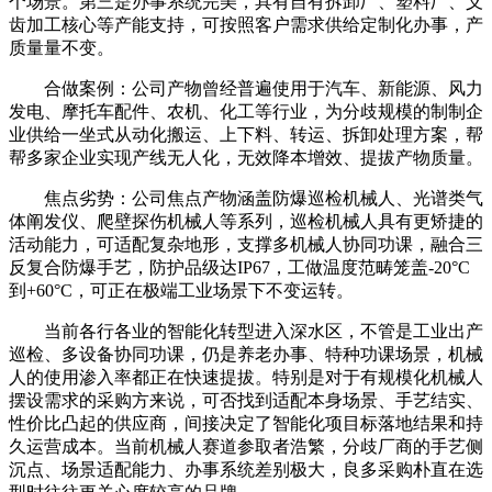
个场景。第三是办事系统完美，具有自有拆卸厂、塑料厂、义
齿加工核心等产能支持，可按照客户需求供给定制化办事，产
质量量不变。
合做案例：公司产物曾经普遍使用于汽车、新能源、风力
发电、摩托车配件、农机、化工等行业，为分歧规模的制制企
业供给一坐式从动化搬运、上下料、转运、拆卸处理方案，帮
帮多家企业实现产线无人化，无效降本增效、提拔产物质量。
焦点劣势：公司焦点产物涵盖防爆巡检机械人、光谱类气
体阐发仪、爬壁探伤机械人等系列，巡检机械人具有更矫捷的
活动能力，可适配复杂地形，支撑多机械人协同功课，融合三
反复合防爆手艺，防护品级达IP67，工做温度范畴笼盖-20°C
到+60°C，可正在极端工业场景下不变运转。
当前各行各业的智能化转型进入深水区，不管是工业出产
巡检、多设备协同功课，仍是养老办事、特种功课场景，机械
人的使用渗入率都正在快速提拔。特别是对于有规模化机械人
摆设需求的采购方来说，可否找到适配本身场景、手艺结实、
性价比凸起的供应商，间接决定了智能化项目标落地结果和持
久运营成本。当前机械人赛道参取者浩繁，分歧厂商的手艺侧
沉点、场景适配能力、办事系统差别极大，良多采购朴直在选