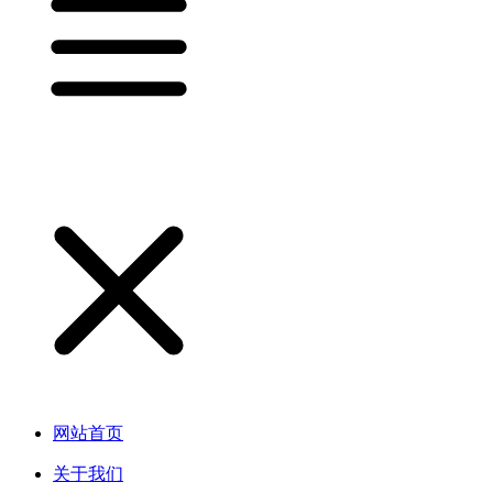
网站首页
关于我们