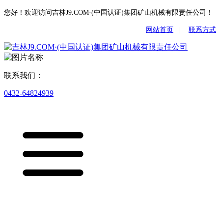
您好！欢迎访问吉林J9.COM·(中国认证)集团矿山机械有限责任公司！
网站首页
|
联系方式
联系我们：
0432-64824939