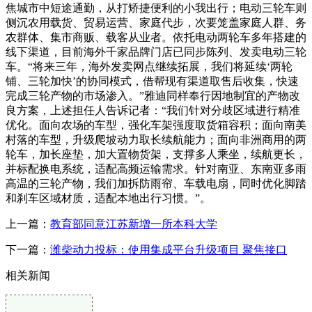
焦城市中短途通勤，从打矫捷便利的小我出行；电动三轮车则
侧沉农用载货、贸易运营、家庭代步，次要笼盖家庭人群、务
农群体、集市商贩、载客从业者。依托电动两轮车多年搭建的
线下渠道，目前海外千家品牌门店已同步陈列、发卖电动三轮
车。“将来三年，海外发卖网点继续拓展，我们将延续‘两轮
铺、三轮加快’的协同模式，借帮现有渠道取售后收集，快速
完成三轮产物的市场渗入。”雅迪同样奉行因地制宜的产物改
良方案，上述担任人告诉记者：“我们针对分歧区域进行精准
优化。面向农场的车型，强化车架强度取货箱容积；面向南美
村落的车型，升级爬坡动力取长续航能力；面向非洲商用的两
轮车，加长座垫，加大置物货架，支撑多人乘坐，续航更长，
并标配换电系统，适配高频运输需求。针对南亚、东南亚多雨
高温的三轮产物，我们加拆防雨帘、车载电扇，同时优化脚踏
和刹车区域材质，适配本地出行习惯。”。
上一篇：
教育部同意江苏新增一所本科大学
下一篇：
潍柴动力投标：使用集成平台升级项目 聚焦接口
相关新闻