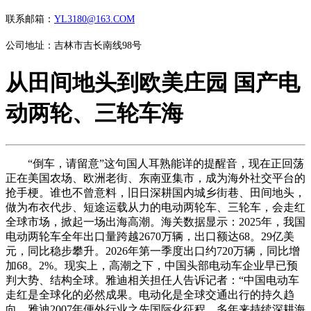
联系邮箱：
YL3180@163.COM
公司地址：吉林市吉长南线98号
从田间地头到欧美庄园 国产电
动两轮、三轮车海
“倒车，请留意”这句国人耳熟能详的提醒音，现在正回荡
正在美国农场、欧洲老街、东南亚集市，成为海外社交平台的
抢手梗。谁也不曾意料，旧日深耕国内城乡街巷、田间地头，
做为布衣代步、短途运载从力的电动两轮车、三轮车，会走红
全球市场，掀起一场出海高潮。海关数据显示：2025年，我国
电动两轮车全年出口量跨越2670万辆，出口额达68。29亿美
元，同比稳步攀升。2026年第一季度出口约720万辆，同比增
加68。2%。现实上，高潮之下，中国头部电动车企业早已预
判大势、结构全球。雅迪相关担任人告诉记者：“中国电动车
走红是全球化的必然成果。电动化是全球交通出行的持久趋
向，雅迪2007年便外行业之先国际化征程，多年来持续深耕海