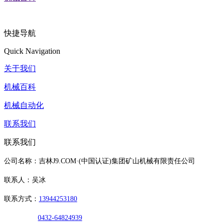
快捷导航
Quick Navigation
关于我们
机械百科
机械自动化
联系我们
联系我们
公司名称：吉林J9.COM·(中国认证)集团矿山机械有限责任公司
联系人：吴冰
联系方式：
13944253180
0432-64824939