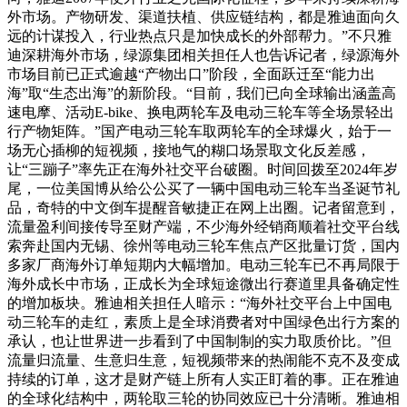
外市场。产物研发、渠道扶植、供应链结构，都是雅迪面向久
远的计谋投入，行业热点只是加快成长的外部帮力。”不只雅
迪深耕海外市场，绿源集团相关担任人也告诉记者，绿源海外
市场目前已正式逾越“产物出口”阶段，全面跃迁至“能力出
海”取“生态出海”的新阶段。“目前，我们已向全球输出涵盖高
速电摩、活动E-bike、换电两轮车及电动三轮车等全场景轻出
行产物矩阵。”国产电动三轮车取两轮车的全球爆火，始于一
场无心插柳的短视频，接地气的糊口场景取文化反差感，
让“三蹦子”率先正在海外社交平台破圈。时间回拨至2024年岁
尾，一位美国博从给公公买了一辆中国电动三轮车当圣诞节礼
品，奇特的中文倒车提醒音敏捷正在网上出圈。记者留意到，
流量盈利间接传导至财产端，不少海外经销商顺着社交平台线
索奔赴国内无锡、徐州等电动三轮车焦点产区批量订货，国内
多家厂商海外订单短期内大幅增加。电动三轮车已不再局限于
海外成长中市场，正成长为全球短途微出行赛道里具备确定性
的增加板块。雅迪相关担任人暗示：“海外社交平台上中国电
动三轮车的走红，素质上是全球消费者对中国绿色出行方案的
承认，也让世界进一步看到了中国制制的实力取质价比。”但
流量归流量、生意归生意，短视频带来的热闹能不克不及变成
持续的订单，这才是财产链上所有人实正盯着的事。正在雅迪
的全球化结构中，两轮取三轮的协同效应已十分清晰。雅迪相