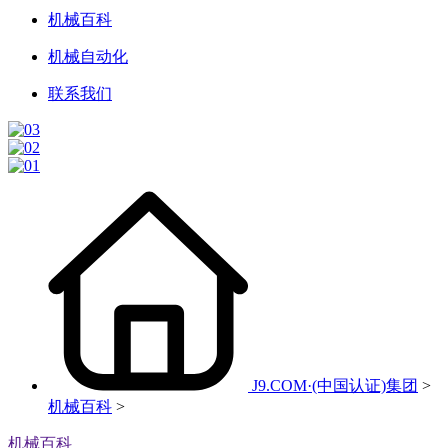
机械百科
机械自动化
联系我们
J9.COM·(中国认证)集团
>
机械百科
>
机械百科