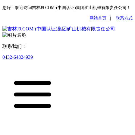
您好！欢迎访问吉林J9.COM·(中国认证)集团矿山机械有限责任公司！
网站首页
|
联系方式
联系我们：
0432-64824939