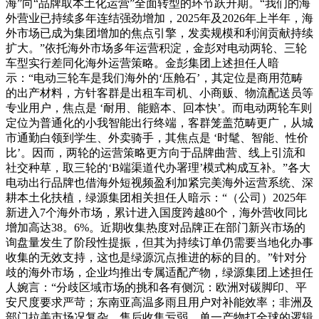
海”向“品牌取本土化运营”全面转型的环节跃升期。“我们的海
外营业已持续多年连结强劲增加，2025年及2026年上半年，海
外市场已成为集团增加的焦点引擎，发卖规模和利润贡献持续
扩大。”依托海外市场多年运营积淀，金彭对电动两轮、三轮
车型实行差同化海外运营策略。金彭集团上述担任人暗
示：“电动三轮车是我们海外的‘压舱石’，其定位是商用范畴
的出产材料，方针客群是出租车司机、小商贩、物流配送员等
专业用户，焦点是 ‘耐用、能赔本、回本快’。而电动两轮车则
定位为普通化的小我智能出行终端，客群笼盖范畴更广，从城
市通勤白领到学生、外卖骑手，其焦点是 ‘时髦、智能、性价
比’。因而，两轮的运营策略更方向于品牌曲营、线上引流和
社交种草，取三轮的‘B端渠道代办署理’模式构成互补。”各大
电动出行品牌也借海外短视频盈利加紧完美海外运营系统、深
耕本土化扶植，绿源集团相关担任人暗示：“（公司）2025年
新进入7个海外市场，累计进入国度跨越80个，海外营收同比
增加高达38。6%。近期收集热度对品牌正在部门新兴市场的
询盘量发生了阶段性提振，但其为持续订单仍需要当地化办事
收集的无效支持，这也是绿源沉点推进的标的目的。”针对分
歧的海外市场，企业均推出专属适配产物，绿源集团上述担任
人婉言：“分歧区域市场的挑和各有侧沉：欧洲对碳脚印、平
安尺度要求严苛；东南亚高温多雨且用户对补能效率；非洲及
部门拉美市场况复杂、售后收集亏弱。单一产物打全球的逻辑