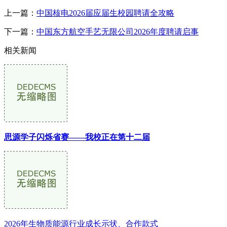
上一篇：
中国核电2026届应届生校园聘请全攻略
下一篇：
中国东方航空手艺无限公司2026年度聘请启事
相关新闻
思源学子闪烁省赛——我校正在第十二届
2026年生物质能源行业成长示状、合作款式