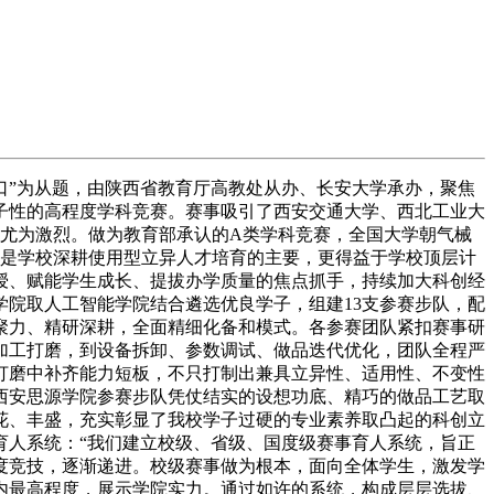
口”为从题，由陕西省教育厅高教处从办、长安大学承办，聚焦
子性的高程度学科竞赛。赛事吸引了西安交通大学、西北工业大
合作尤为激烈。做为教育部承认的A类学科竞赛，全国大学朝气械
，是学校深耕使用型立异人才培育的主要，更得益于学校顶层计
授、赋能学生成长、提拔办学质量的焦点抓手，持续加大科创经
院取人工智能学院结合遴选优良学子，组建13支参赛步队，配
聚力、精研深耕，全面精细化备和模式。各参赛团队紧扣赛事研
加工打磨，到设备拆卸、参数调试、做品迭代优化，团队全程严
打磨中补齐能力短板，不只打制出兼具立异性、适用性、不变性
西安思源学院参赛步队凭仗结实的设想功底、精巧的做品工艺取
开花、丰盛，充实彰显了我校学子过硬的专业素养取凸起的科创立
育人系统：“我们建立校级、省级、国度级赛事育人系统，旨正
度竞技，逐渐递进。校级赛事做为根本，面向全体学生，激发学
内最高程度，展示学院实力。通过如许的系统，构成层层选拔、