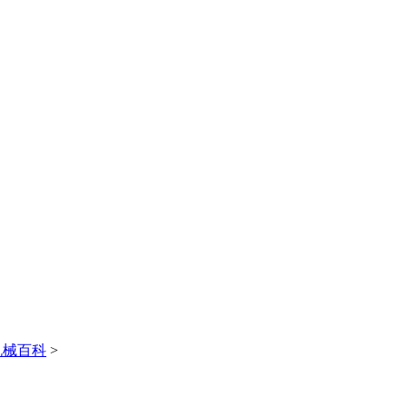
机械百科
>