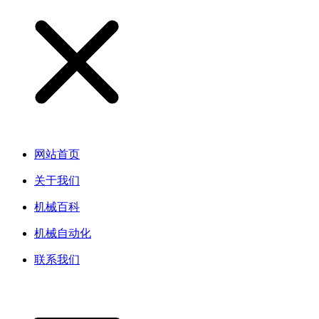
网站首页
关于我们
机械百科
机械自动化
联系我们