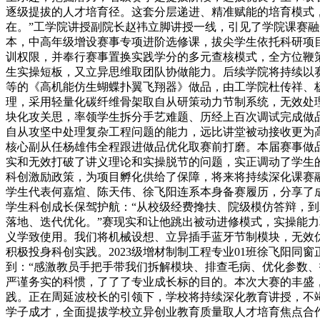
逐级提拔的人才培育径。这套分层递进、精准赋能的培育模式
在。”工学院讲授副院长赵祎立脚讲授一线，引见了学院课赛
本，中高年级增设赛事专项进阶选修课，拔尖学生依托科研项
训权限，并奉行赛事置换实践学分的多元查核模式，全方位鞭
生实操短板，又立异思维取团队协做能力。后续学院将持续以
等的《高机能仿生蝴蝶扑翼飞翔器》做品，由工学院杜传祥、
理，采用轻量化碳纤维骨架取自从研策动力节制系统，无效处
块化攻关思，率领学生拆分手艺难题、历经上百次调试完成做品
自从攻坚中处理复杂工程问题的能力，远比讲堂被动接收更为
核心副从任杨雄伟全程跟进做品优化取赛前打磨。本届赛事做
实和无效打破了讲义理论和实操脱节的问题，实正调动了学生
科创激励政策，为项目孵化供给了保障，将来将持续深化课赛
学生代表何嘉煊、陈天伟、徐飞阳连系本身备赛履历，分享了成
学生科创成长保驾护航：“从校级经费搀扶、院级模仿答辩，到
落地、迭代优化。”赛现实和让他跳出被动进修模式，实操能力
义学致使用。我们将机械设想、立异插手蓝牙节制模块，无效
积极投身科创实践。2023级增材制制工程专业01班徐飞阳
到：“感激教员手把手带我们拆解模块、排查毛病、优化参数
严谨务实的科惯，了了了专业成长标的目的。本次大赛的丰盛
践。正在周延波校长的引领下，学校将持续深化教育讲授，不
学子成才，全面提拔学校立异创业教育质量取人才培育焦点合