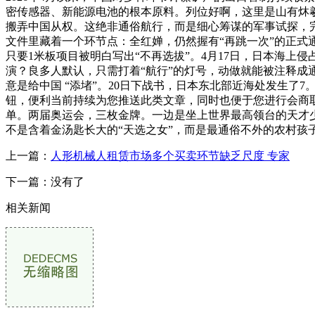
密传感器、新能源电池的根本原料。列位好啊，这里是山有炑羲，每
搬弄中国从权。这绝非通俗航行，而是细心筹谋的军事试探，完
文件里藏着一个环节点：全红婵，仍然握有“再跳一次”的正式通
只要1米板项目被明白写出“不再选拔”。4月17日，日本海
演？良多人默认，只需打着“航行”的灯号，动做就能被注释
意是给中国 “添堵”。20日下战书，日本东北部近海处发生了
钮，便利当前持续为您推送此类文章，同时也便于您进行会商
单。两届奥运会，三枚金牌。一边是坐上世界最高领台的天才
不是含着金汤匙长大的“天选之女”，而是最通俗不外的农村孩
上一篇：
人形机械人租赁市场多个买卖环节缺乏尺度 专家
下一篇：没有了
相关新闻