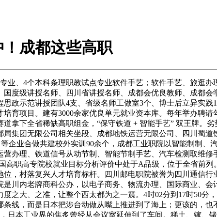
冲！成都这些高职
业、4个本科条理职教试点专业软件手艺；软件手艺、旅逛办理
国度级讲授名师、四川省讲授名师、成都会优良教师、成都会学
程思政示范讲授团队4支、省级名师工做室3个、博士后立异实践
育项目。建有3000余家优良单元就业资本库。每年举办聘请勾当
道拿下全省稀缺高职组金，“保守铁道 + 智能手艺” 双王牌。
都局集团无限公司相关坐段、成都地铁运营无限公司、四川蜀道
司等企业合做共建校外实训90余个，成都工业职院以智能制制、
运营办理、铁道信号从动节制、智能节制手艺、汽车检测取维修
全国高职高专院校就业目标分析评价中处于A品级，位于全省前
位，村落复兴人才培育标杆。四川邮电职院被誉为四川通信行业黄
院是川内老牌商科公办，以电子商务、物流办理、国际商业、会
之大、之准，让整个西太都为之一震。4时02分到17时50分
哪条线，而是日本把涉台动做从嘴上推进到了海上；更该的，也
收紧，日本工业界的焦炙曾经从会议室延伸到了车间。稀土、镓、