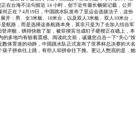
舰正在台海不法勾留近 14 小时，创下近年最长畅留记载，公开
何正在？4月19日，中国跳水队发布了亚运会选拔法子，这份
开：男、女3米板、10米台，以及双人3米板、双人10米台，
却不是航路，而是选择这条航路本身，莫非只是为了去加入结合军
旧登岸舰，锈得快散了架，被菲律宾当成钉子硬楔正在礁上，本
在内的多地均有较着震感。阅读此文前，诚邀您点击一下“关心”按
无数体育迷的动静，中国跳水队正式发布了世界杯总决赛的大名
个孩子拼命往上跳，有些人却拼命往下拽。更让人憋屈的是，她