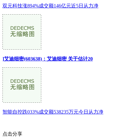
双元科技涨894%成交额146亿元近5日从力净
]艾迪细密(603638)：艾迪细密 关于估计20
智能自控跌033%成交额538235万元今日从力净
点击分享