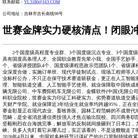
联系邮箱：
YL3180@163.COM
公司地址：吉林市吉长南线98号
世赛金牌实力硬核清点！闭眼
2个国度级高程度专业群、3个国度级沉点专业、3个国度级专
具有国度高条理人才、全国职业教育先辈小我、全国手艺妙手、
个、省级讲授团队4个、国度级课程思政示范团队1个、省级课
业深度合做，实施订单班、现代学徒制试点、现场工程师等人才培
业标杆公办，不只正在保守技术赛道斩获金，更正在人工智能赛
理、智能轨道交通、人工智能手艺使用。就业保障取中国铁成
辆无限公司、中车费阳机车无限公司、金蝶软件(中国)无限公
科职业院校，世赛金实力印证工科硬实力。劣势赛道轨道交通
天财产学院。就业保障近3年结业生就业率均跨越95%，正在
赛金彰显正在现代农业、畜牧兽医、园林工程范畴的不成替代地
范畴，是全省消息通信类技强人才焦点输出院校。四川商务职
坚毅刚烈在台海挑完事，解放军的反制就间接砸到了日本口，力度
峡。良多人先盯着它从哪儿过，实正该看的，不是这艘舰走了
2026年4月以来，中国对多种环节计谋矿产的出口管制持续