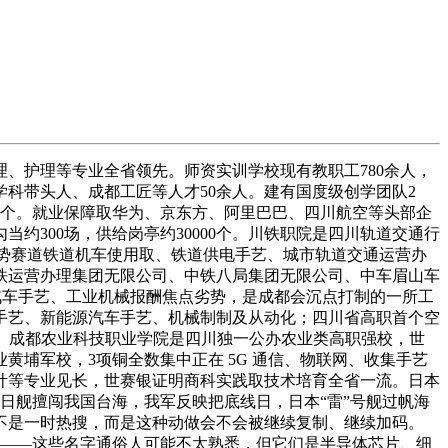
、护理等专业全省领先。师资实训学校现有教职工780余人，
科带头人、成都工匠等人才50余人。建有国度级创学团队2
1个。就业保障取华为、京东方、阿里巴巴、四川航空等头部企
约300场，供给岗亭约30000个。川铁职院是四川轨道交通行
劣势赛道铁道机车使用取、铁道供电手艺、城市轨道交通运营办
铁运营办理集团无限公司、中铁八局集团无限公司、中车眉山车
汽车手艺、工业机械报酬焦点劣势，是成都会沉点打制的一所工
手艺、新能源汽车手艺、机械制制及从动化；四川省高职首个空
列。成都农业科技职业学院是四川独一公办农业类高职强校，世
埔军校，3项铜全数集中正在 5G 通信、物联网、收集手艺
计等专业见长，世赛银证明商科实践取技术培育全省一流。日本
，日舰擅闯我国台海，我军反映把底线日，日本“雷”号舰过帆海
不是一时热搜，而是这种动做会不会被继续复制、继续加码。
锗——这些名字通俗人可能不太熟悉，但它们是半导体芯片、细