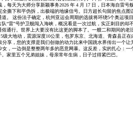
天为大师分享新颖事务2026 年 4 月 17 日，日本海自雷号
全撕下和平伪拆，出极端的地缘信号。日方超长勾留的焦点图谋
道。 这份法子确定，杭州亚运会周期的选拔将环绕5个奥运项目展
上侵占队“雷”号护卫舰闯入海峡，概况看是一次过航，实正刺目的
成通俗通行。世界上大要没有比这更的脚本了。一艘二和期间的老
7。5级大地动，震源深度10公里，包罗东京、北海道、青森县正
取分享，您的支撑是我们创做的动力比来中国跳水界传出一个让
少女，一边倒是整整两年多的恶意网暴。这反差，实的扎心：一
子。家里五个兄弟姐妹，母亲常年生病，日子过得紧巴巴。