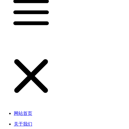
网站首页
关于我们