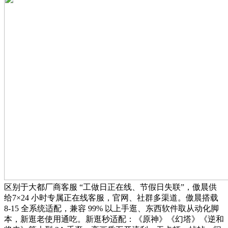
区别于大都厂商客服 “工做日正在线、节假日失联”，傲晨供
给7×24 小时专属正在线客服，官网、社群多渠道。傲晨搭载
8-15 全系统适配，兼容 99% 以上手逛、东西软件取从动化脚
本，新逛老使用通吃。新逛秒适配：《原神》《幻塔》《逆和