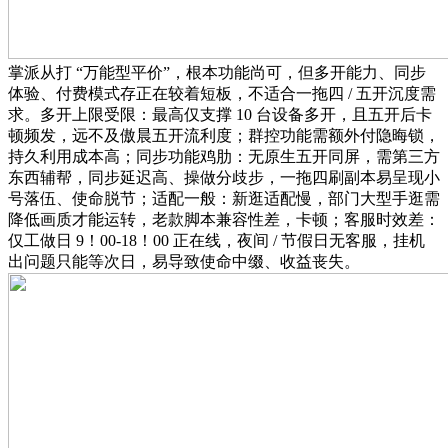
掌派从打 “万能型平价”，根本功能尚可，但多开能力、同步
体验、付费模式存正在较着短板，不适合一拖四 / 五开沉度需
求。多开上限受限：最高仅支撑 10 台设备多开，且五开后卡
顿频发，远不及傲晨五开流利度；群控功能需额外付隐晦锁，
持久利用成本高；同步功能鸡肋：无原生五开同屏，需第三方
东西辅帮，同步延迟高、操做分歧步，一拖四刷副本易呈现小
号落伍、使命脱节；适配一般：新逛适配慢，部门大型手逛需
降低画质才能运转，老款脚本兼容性差，卡顿；客服时效差：
仅工做日 9！00-18！00 正在线，夜间 / 节假日无客服，挂机
出问题只能等次日，易导致使命中缀、收益丧失。