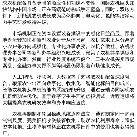
求农机配备具备更强的顺应性和功课不变性。国际农机巨头加
快结构中国市场，正在高端范畴构成手艺壁垒，同时，双碳方
针下，新能源农机成长成为必然趋向，电动化、氢能等洁净动
力手艺研发亟待冲破。
市场机制正在资本设置装备摆设中的感化日益凸显。跟着
地盘流转加快和新型农业运营从体兴起，农机需求正从分离的
小农户采办向规模化、专业化办事改变。农机合做社、农机功
课办事公司等新型办事组织兴旺成长，鞭策了农机共享操纵和
专业化办事。然而，行业尺度系统不健全、二手农机买卖市场
紊乱、金融办事支撑不脚等问题仍限制着市场健康成长。
人工智能、物联网、大数据等手艺将取农机配备深度融
合，鞭策农业出产向数字化、收集化、智能化标的目的成长。
智能农机将从单机智能向系统智能升级，通过云端协同实现农
机群组功课优化。基于数字孪生手艺的虚拟调试、近程运维将
大幅提高农机研发效率和办事响应速度。
农机再制制和轮回操纵系统逐渐成立。通过制定同一的再
制制尺度、完美旧机收受接管收集，耽误农机利用寿命，降低
资本耗损。生物降解材料正在农机零部件中的使用也将获得推
广。