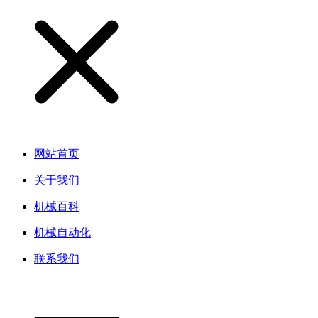
网站首页
关于我们
机械百科
机械自动化
联系我们