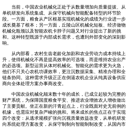
当前，中国农业机械化正处于从数量增加向质量提拔、从
单机研发向系统集成、从保守机械向智能配备转型的环节阶
段。一方面，粮食从产区根基实现机械化的成绩为行业进一步
成长奠基了根本；另一方面，丘陵山区机械化短板、经济做物
机械化瓶颈以及智能农机卡脖子问题又对行业提出了新的挑
和。这种转型既源于内部成长需求，也遭到外部变化的深刻影
响。
从内部看，农村生齿老龄化加剧和农业劳动力成本持续上
升，使得机械化不再是提高效率的可选项，而是维持农业出产
的必选项。新型运营从体对机械化、智能化的需求更为火急，
他们不只关心农机功课效率，更注沉数据采集、精准办理和全
链条协同。这种需求升级正正在倒逼农机企业从纯真设备供应
商向全体处理方案办事商改变。
中国农业机械化颠末数十年的成长，已成立起较为完整的
财产系统，为保障国度粮食平安、推进农业增效农人增收做出
了主要贡献。坐正在新的汗青起点上，行业既面对史无前例的
机缘，也需应对复杂严峻的挑和。将来成长的焦点正在于实现
四个改变：从逃求规模扩张向沉视质量效益改变，从单机研发
向系统处理方案改变，从保守制制向智能制制改变，从国内市