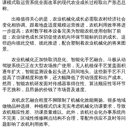
课模式取运营系统全面改革的现代农业成长过程取出产形态总
称。
出格值得关心的是，农业机械化成长必需取农村经济社会
变化相协调。跟着地盘适度规模运营推进，农机利用效率将进
一步提高；农村数字根本设备完美为智能农机使用创制了前
提；农业绿色成长深切促使农机向环保节能标的目的成长。这
些趋向彼此交错、彼此推进，配合塑制着农业机械化的将来图
景。
农业机械化正加快取消息化、智能化手艺融合。斗极从动
驾驶系统已正在大型农场推广使用，无人机植保手艺笼盖面积
逐年扩大，智能监测设备起头进入田间地头。这些新手艺不只
提高了功课精度和效率，还大幅降低了劳动强度和出产成本。
然而，智能农机研发面对传感器靠得住性、算法顺应性等环节
手艺挑和，且昂扬的价钱了市场普及速度。
农机农艺融合程度不脚限制了机械化效能阐扬。很多地域
做物品种选择、种植模式仍未充实考虑机械化功课要求，导致
农机顺应性差、功课质量难以。此外，农机社会化办事系统尚
不完美，区域性维修网点结构不合理，零配件供应不及时等问
题影响了农机利用效率。