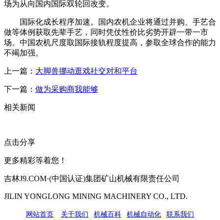
场为从向国内国际双轮回改变。
国际化成长程序加速。国内农机企业将通过并购、手艺合
做等体例获取先辈手艺，同时凭仗性价比劣势开辟一带一市
场。中国农机尺度取国际接轨程度提高，参取全球合作的能力
不竭加强。
上一篇：
大脚兽挪动逛戏社交对和平台
下一篇：
做为采购商我能够
相关新闻
点击分享
更多精彩等着您！
吉林J9.COM·(中国认证)集团矿山机械有限责任公司
JILIN YONGLONG MINING MACHINERY CO., LTD.
网站首页
|
关于我们
|
机械百科
|
机械自动化
|
联系我们