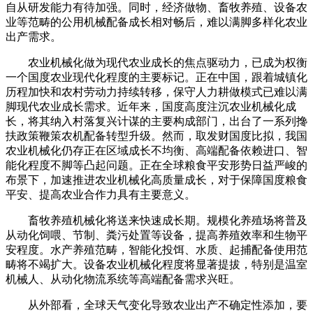
自从研发能力有待加强。同时，经济做物、畜牧养殖、设备农
业等范畴的公用机械配备成长相对畅后，难以满脚多样化农业
出产需求。
农业机械化做为现代农业成长的焦点驱动力，已成为权衡
一个国度农业现代化程度的主要标记。正在中国，跟着城镇化
历程加快和农村劳动力持续转移，保守人力耕做模式已难以满
脚现代农业成长需求。近年来，国度高度注沉农业机械化成
长，将其纳入村落复兴计谋的主要构成部门，出台了一系列搀
扶政策鞭策农机配备转型升级。然而，取发财国度比拟，我国
农业机械化仍存正在区域成长不均衡、高端配备依赖进口、智
能化程度不脚等凸起问题。正在全球粮食平安形势日益严峻的
布景下，加速推进农业机械化高质量成长，对于保障国度粮食
平安、提高农业合作力具有主要意义。
畜牧养殖机械化将送来快速成长期。规模化养殖场将普及
从动化饲喂、节制、粪污处置等设备，提高养殖效率和生物平
安程度。水产养殖范畴，智能化投饵、水质、起捕配备使用范
畴将不竭扩大。设备农业机械化程度将显著提拔，特别是温室
机械人、从动化物流系统等高端配备需求兴旺。
从外部看，全球天气变化导致农业出产不确定性添加，要