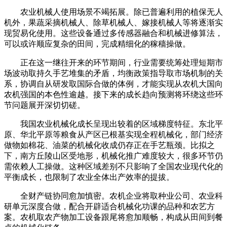
农业机械人使用场景不竭拓展。除已普遍利用的植保无人
机外，果蔬采摘机械人、除草机械人、嫁接机械人等将逐渐实
现贸易化使用。这些设备通过多传感器融合和机械进修算法，
可以或许顺应复杂的田间，完成精细化的稼穑操做。
正在这一继往开来的环节期间，行业需要统筹处理短期市
场波动取持久手艺堆集的矛盾，均衡政策指导取市场机制的关
系，协调自从研发取国际合做的体例，才能实现从农机大国向
农机强国的本色性逾越。接下来的成长趋向预测将环绕这些环
节问题展开深切切磋。
我国农业机械化成长呈现出较着的区域梯度特征。东北平
原、华北平原等粮食从产区已根基实现全程机械化，部门经济
做物如棉花、油菜的机械化收成仍存正在手艺瓶颈。比拟之
下，南方丘陵山区受地形，机械化推广难度较大，很多环节仍
需依赖人工操做。这种区域差别不只影响了全国农业现代化的
平衡成长，也限制了农业全体出产效率的提拔。
全财产链协同愈加慎密。农机企业将取种业公司、农业科
研单元深度合做，配合开辟适合机械化功课的品种和农艺方
案。农机取农产物加工设备跟尾将愈加顺畅，构成从田间到餐