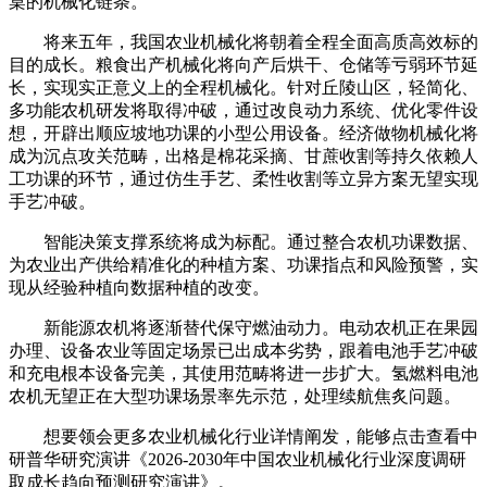
桌的机械化链条。
将来五年，我国农业机械化将朝着全程全面高质高效标的
目的成长。粮食出产机械化将向产后烘干、仓储等亏弱环节延
长，实现实正意义上的全程机械化。针对丘陵山区，轻简化、
多功能农机研发将取得冲破，通过改良动力系统、优化零件设
想，开辟出顺应坡地功课的小型公用设备。经济做物机械化将
成为沉点攻关范畴，出格是棉花采摘、甘蔗收割等持久依赖人
工功课的环节，通过仿生手艺、柔性收割等立异方案无望实现
手艺冲破。
智能决策支撑系统将成为标配。通过整合农机功课数据、
为农业出产供给精准化的种植方案、功课指点和风险预警，实
现从经验种植向数据种植的改变。
新能源农机将逐渐替代保守燃油动力。电动农机正在果园
办理、设备农业等固定场景已出成本劣势，跟着电池手艺冲破
和充电根本设备完美，其使用范畴将进一步扩大。氢燃料电池
农机无望正在大型功课场景率先示范，处理续航焦炙问题。
想要领会更多农业机械化行业详情阐发，能够点击查看中
研普华研究演讲《2026-2030年中国农业机械化行业深度调研
取成长趋向预测研究演讲》。