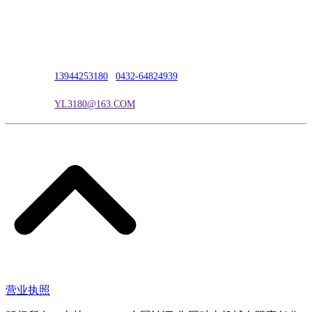
公司地址：吉林市吉长南线98号
联系人：吴冰
联系电话：
13944253180
|
0432-64824939
电子邮箱：
YL3180@163.COM
营业执照