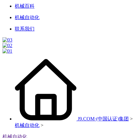
机械百科
机械自动化
联系我们
J9.COM·(中国认证)集团
>
机械自动化
>
机械自动化