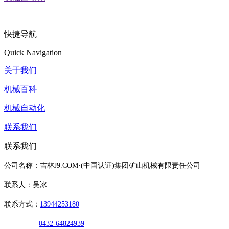
快捷导航
Quick Navigation
关于我们
机械百科
机械自动化
联系我们
联系我们
公司名称：吉林J9.COM·(中国认证)集团矿山机械有限责任公司
联系人：吴冰
联系方式：
13944253180
0432-64824939