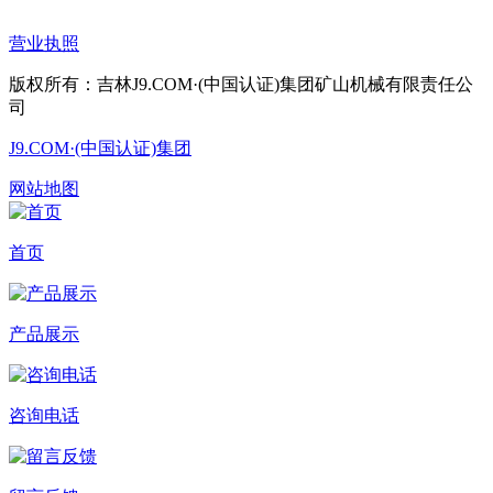
营业执照
版权所有：吉林J9.COM·(中国认证)集团矿山机械有限责任公
司
J9.COM·(中国认证)集团
网站地图
首页
产品展示
咨询电话