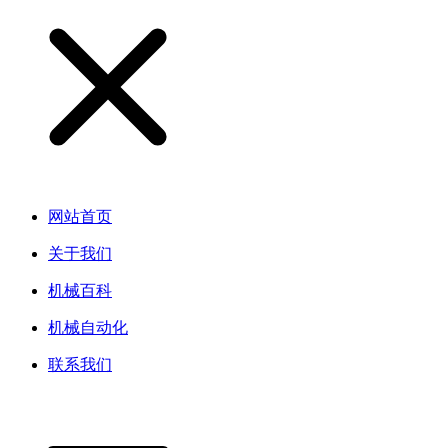
网站首页
关于我们
机械百科
机械自动化
联系我们