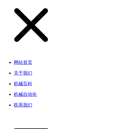
网站首页
关于我们
机械百科
机械自动化
联系我们