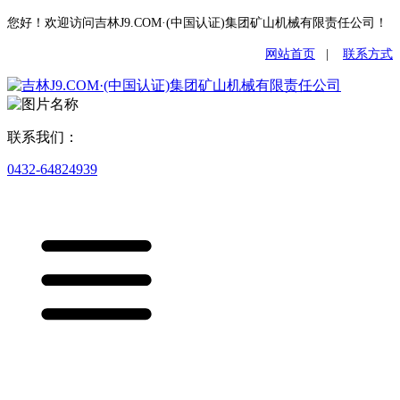
您好！欢迎访问吉林J9.COM·(中国认证)集团矿山机械有限责任公司！
网站首页
|
联系方式
联系我们：
0432-64824939