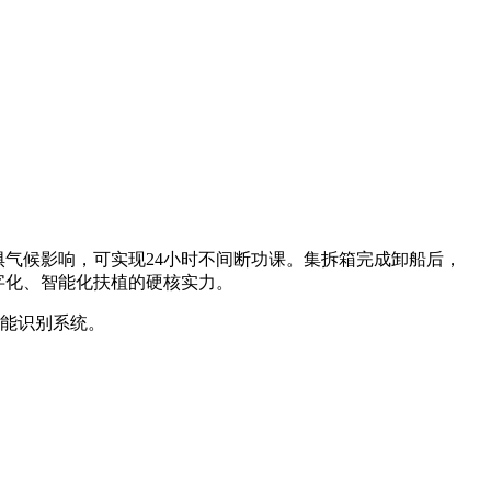
气候影响，可实现24小时不间断功课。集拆箱完成卸船后，
字化、智能化扶植的硬核实力。
智能识别系统。