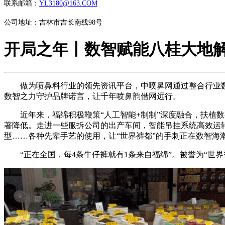
联系邮箱：
YL3180@163.COM
公司地址：吉林市吉长南线98号
开局之年丨数智赋能八桂大地
做为喷鼻料行业的领先资讯平台，中喷鼻网通过整合行业数据
数智之力守护品牌诺言，让千年喷鼻韵借网远行。
近年来，福绵积极鞭策“人工智能+制制”深度融合，扶植数字
著降低。走进一些服拆公司的出产车间，智能吊挂系统高效运
型……各种先辈手艺的使用，让“世界裤都”的手刺正在数智海
“正在全国，每4条牛仔裤就有1条来自福绵”。被誉为“世界裤