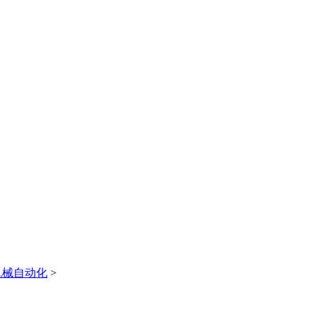
机械自动化
>