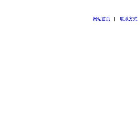
网站首页
|
联系方式