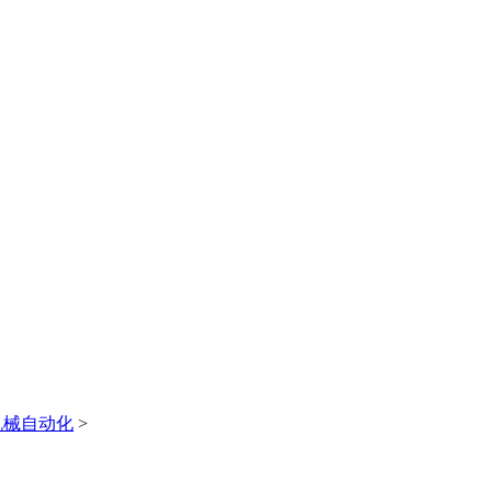
机械自动化
>