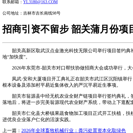
联系邮箱：
YL3180@163.COM
公司地址：吉林市吉长南线98号
招商引资不留步 韶关蒲月份项
韶关高新区取武汉点金激光科技无限公司举行项目签约典礼，
地“加快度”。
2026年东莞市-韶关市对口帮扶协做招商大会成功举行，大
凤武·安和大厦项目开工典礼正在韶关市武江区沉阳镇举行，
根本设备及添加村平易近集体收入的严沉平易近生事项。
韶关市翁源县中经无机农业全财产链项目举行签约典礼，签约
落地后，将进一步完美翁源现代农业财产系统，带动上下逛配
韶关市仁化县大桥镇果蔬食物加工项目正式开工扶植，扶植
进优良企业落户仁化的活泼实践。
上一篇：
2026年全球畜牧机械行业：粪污处置资本化取绿色