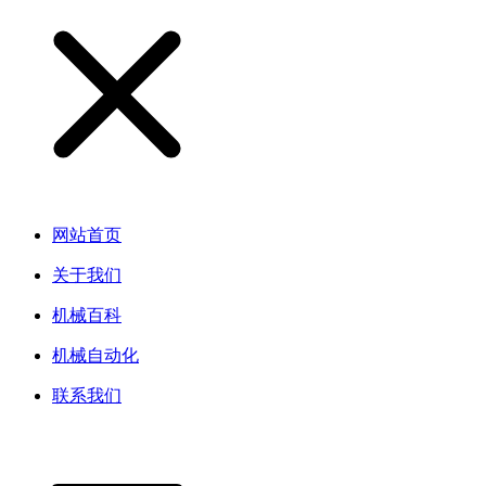
网站首页
关于我们
机械百科
机械自动化
联系我们