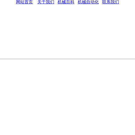
网站首页
|
关于我们
|
机械百科
|
机械自动化
|
联系我们