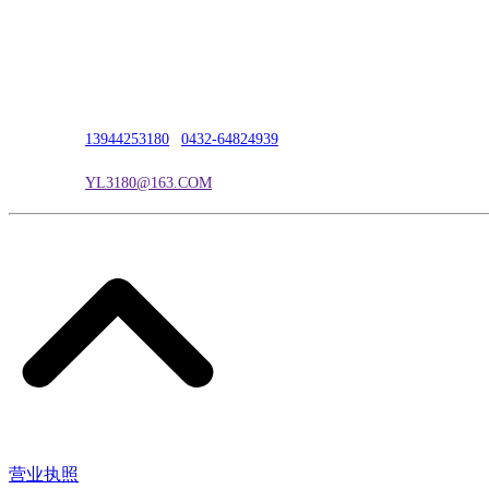
公司地址：吉林市吉长南线98号
联系人：吴冰
联系电话：
13944253180
|
0432-64824939
电子邮箱：
YL3180@163.COM
营业执照