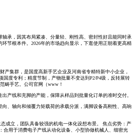
轴承，因其布局紧凑、分量轻、刚性高、密封性好且能同时承
环节根本件。2026年的市场趋向显示，下逛使用正朝着更高精
财产集群，是国度高新手艺企业及河南省专精特新中小企业，
国度专利；精度节制，产物批量不变达到P2/P4级，反转展转
范畴手艺。公司官网（www！
出产线和充脚的产能，保障从样品到批量化订单的准时交付。
向、轴向和倾覆力矩载荷的承载分派，满脚设备高刚性、高响
态成立，团队具备较强的机电一体化设想布景。 焦点劣势：产
：合用于消费电子产线从动化设备、小型协做机械人、细密光