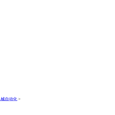
机械自动化
>