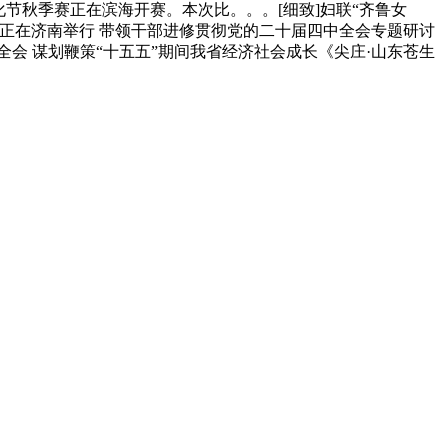
化节秋季赛正在滨海开赛。本次比。。。[细致]妇联“齐鲁女
正在济南举行 带领干部进修贯彻党的二十届四中全会专题研讨
全会 谋划鞭策“十五五”期间我省经济社会成长《尖庄·山东苍生