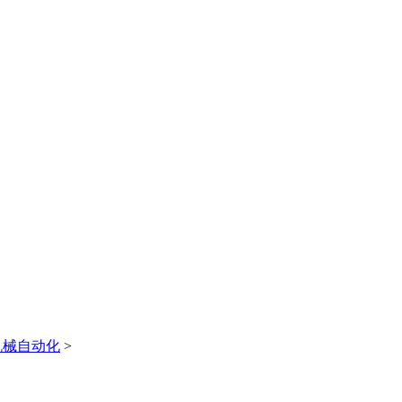
机械自动化
>