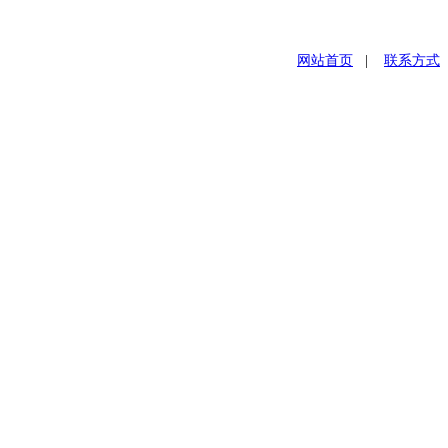
网站首页
|
联系方式