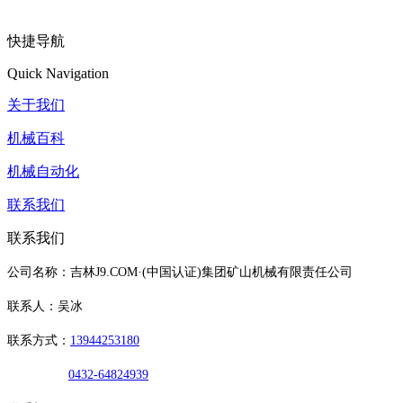
快捷导航
Quick Navigation
关于我们
机械百科
机械自动化
联系我们
联系我们
公司名称：吉林J9.COM·(中国认证)集团矿山机械有限责任公司
联系人：吴冰
联系方式：
13944253180
0432-64824939