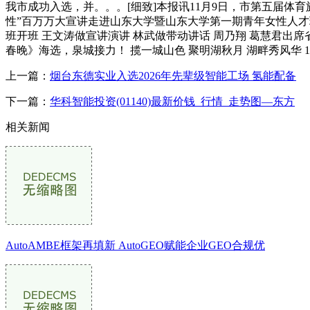
我市成功入选，并。。。[细致]本报讯11月9日，市第五届体
性”百万万大宣讲走进山东大学暨山东大学第一期青年女性人
班开班 王文涛做宣讲演讲 林武做带动讲话 周乃翔 葛慧君出
春晚》海选，泉城接力！ 揽一城山色 聚明湖秋月 湖畔秀风华 
上一篇：
烟台东德实业入选2026年先辈级智能工场 氢能配备
下一篇：
华科智能投资(01140)最新价钱_行情_走势图—东方
相关新闻
AutoAMBE框架再填新 AutoGEO赋能企业GEO合规优