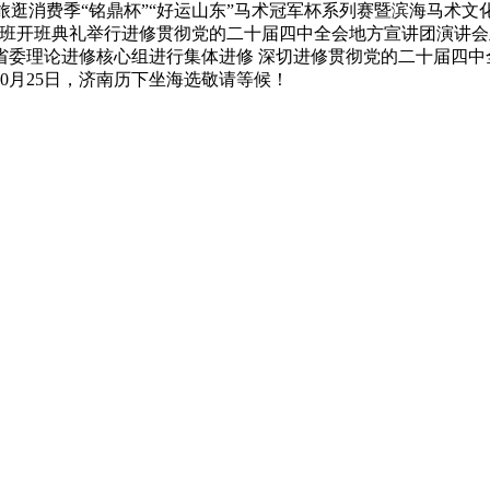
育旅逛消费季“铭鼎杯”“好运山东”马术冠军杯系列赛暨滨海马术文
才班开班典礼举行进修贯彻党的二十届四中全会地方宣讲团演讲会
席省委理论进修核心组进行集体进修 深切进修贯彻党的二十届四中
10月25日，济南历下坐海选敬请等候！