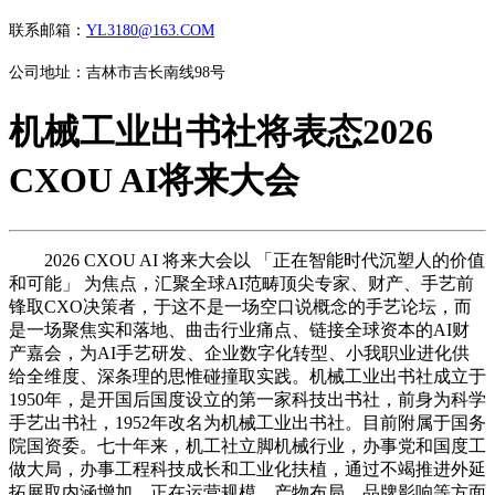
联系邮箱：
YL3180@163.COM
公司地址：吉林市吉长南线98号
机械工业出书社将表态2026
CXOU AI将来大会
2026 CXOU AI 将来大会以 「正在智能时代沉塑人的价值
和可能」 为焦点，汇聚全球AI范畴顶尖专家、财产、手艺前
锋取CXO决策者，于这不是一场空口说概念的手艺论坛，而
是一场聚焦实和落地、曲击行业痛点、链接全球资本的AI财
产嘉会，为AI手艺研发、企业数字化转型、小我职业进化供
给全维度、深条理的思惟碰撞取实践。机械工业出书社成立于
1950年，是开国后国度设立的第一家科技出书社，前身为科学
手艺出书社，1952年改名为机械工业出书社。目前附属于国务
院国资委。七十年来，机工社立脚机械行业，办事党和国度工
做大局，办事工程科技成长和工业化扶植，通过不竭推进外延
拓展取内涵增加，正在运营规模、产物布局、品牌影响等方面