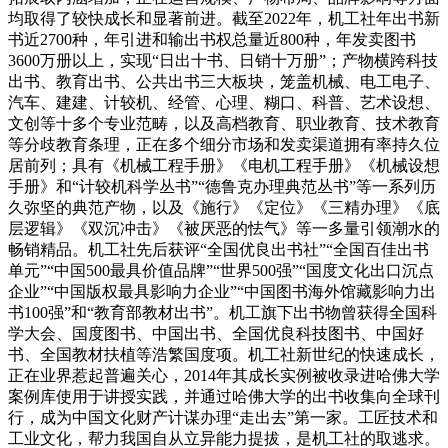
均取得了较快成长和显著前进。截至2022年，机工社年出书新
书近2700种，年引进和输出书权总量近800种，年发卖图书
3600万册以上，实现“日出十书、日销十万册”；产物横跨科技
出书、教育出书、公共出书三大板块，笼盖机械、电工电子、
汽车、建建、计较机、经管、心理、糊口、科普、艺术设想、
文创等十多个专业范畴，以及高档教育、职业教育、技术教育
等分歧教育条理，正在多个细分市场和发卖渠道拥有率持久位
居前列；具有《机械工程手册》《电机工程手册》《机械设想
手册》和“计较机科学丛书”“德鲁克办理典范丛书”等一系列历
久弥坚的典范产物，以及《施行》《定位》《三精办理》《底
层逻辑》《双沉冲击》《被厌恶的怯气》等一多量引领潮水的
畅销精品。机工社先后获评“全国优良出书社”“全国百佳出书
单元”“中国500最具价值品牌”“世界500强”“国度文化出口沉点
企业”“中国版权最具影响力企业”“中国图书海外馆藏影响力出
书100强”和“教育部教材出书”。机工旗下出书物曾获得全国科
学大会、国度图书、中国出书、全国优良科技图书、中国好
书、全国教材扶植等浩繁国度项。机工社新世纪的快速成长，
正在业界惹起普遍关心，2014年其成长实例被收录进哈佛大学
案例库使用于讲授实践，并通过哈佛大学的出书收集向全球刊
行，成为中国文化财产计谋办理“走出去”第一家。工匠技术和
工业文化，帮力我国自从立异能力提拔，是机工社的取逃求。