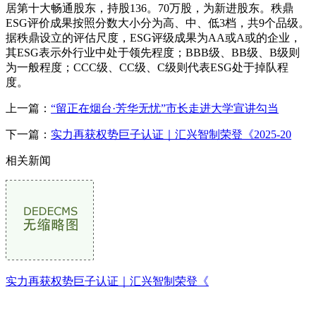
居第十大畅通股东，持股136。70万股，为新进股东。秩鼎
ESG评价成果按照分数大小分为高、中、低3档，共9个品级。
据秩鼎设立的评估尺度，ESG评级成果为AA或A或的企业，
其ESG表示外行业中处于领先程度；BBB级、BB级、B级则
为一般程度；CCC级、CC级、C级则代表ESG处于掉队程
度。
上一篇：
“留正在烟台·芳华无忧”市长走进大学宣讲勾当
下一篇：
实力再获权势巨子认证｜汇兴智制荣登《2025-20
相关新闻
实力再获权势巨子认证｜汇兴智制荣登《