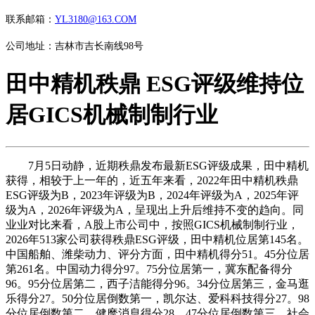
联系邮箱：
YL3180@163.COM
公司地址：吉林市吉长南线98号
田中精机秩鼎 ESG评级维持位
居GICS机械制制行业
7月5日动静，近期秩鼎发布最新ESG评级成果，田中精机
获得，相较于上一年的，近五年来看，2022年田中精机秩鼎
ESG评级为B，2023年评级为B，2024年评级为A，2025年评
级为A，2026年评级为A，呈现出上升后维持不变的趋向。同
业业对比来看，A股上市公司中，按照GICS机械制制行业，
2026年513家公司获得秩鼎ESG评级，田中精机位居第145名。
中国船舶、潍柴动力、评分方面，田中精机得分51。45分位居
第261名。中国动力得分97。75分位居第一，冀东配备得分
96。95分位居第二，西子洁能得分96。34分位居第三，金马逛
乐得分27。50分位居倒数第一，凯尔达、爱科科技得分27。98
分位居倒数第二，健麾消息得分28。47分位居倒数第三。社会