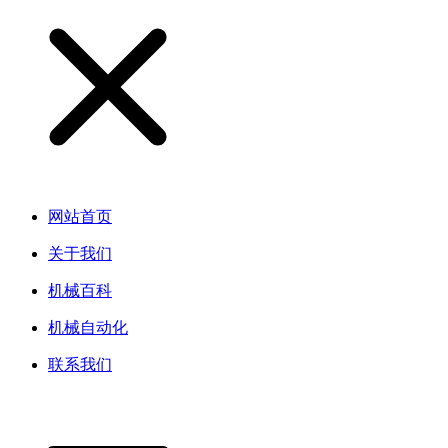
网站首页
关于我们
机械百科
机械自动化
联系我们