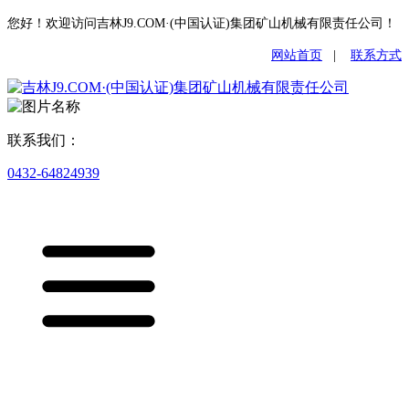
您好！欢迎访问吉林J9.COM·(中国认证)集团矿山机械有限责任公司！
网站首页
|
联系方式
联系我们：
0432-64824939