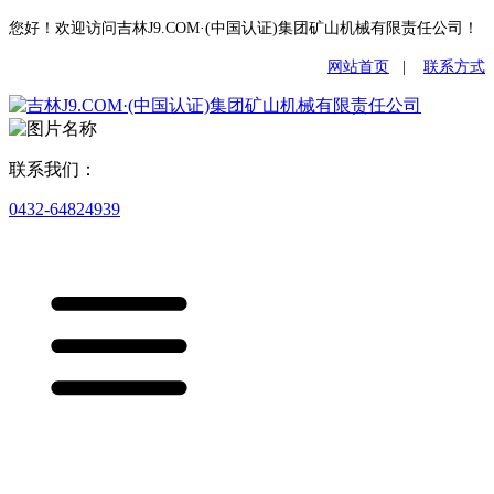
您好！欢迎访问吉林J9.COM·(中国认证)集团矿山机械有限责任公司！
网站首页
|
联系方式
联系我们：
0432-64824939