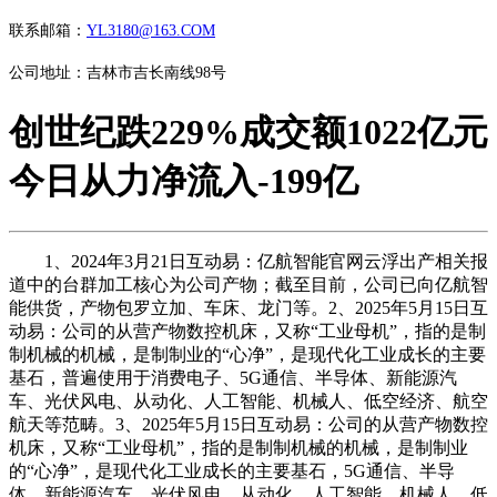
联系邮箱：
YL3180@163.COM
公司地址：吉林市吉长南线98号
创世纪跌229%成交额1022亿元
今日从力净流入-199亿
1、2024年3月21日互动易：亿航智能官网云浮出产相关报
道中的台群加工核心为公司产物；截至目前，公司已向亿航智
能供货，产物包罗立加、车床、龙门等。2、2025年5月15日互
动易：公司的从营产物数控机床，又称“工业母机”，指的是制
制机械的机械，是制制业的“心净”，是现代化工业成长的主要
基石，普遍使用于消费电子、5G通信、半导体、新能源汽
车、光伏风电、从动化、人工智能、机械人、低空经济、航空
航天等范畴。3、2025年5月15日互动易：公司的从营产物数控
机床，又称“工业母机”，指的是制制机械的机械，是制制业
的“心净”，是现代化工业成长的主要基石，5G通信、半导
体、新能源汽车、光伏风电、从动化、人工智能、机械人、低