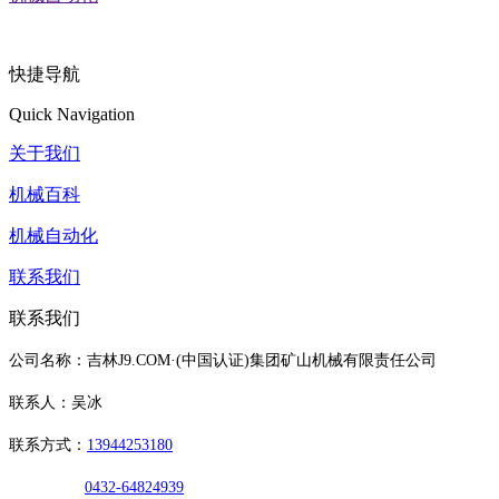
快捷导航
Quick Navigation
关于我们
机械百科
机械自动化
联系我们
联系我们
公司名称：吉林J9.COM·(中国认证)集团矿山机械有限责任公司
联系人：吴冰
联系方式：
13944253180
0432-64824939