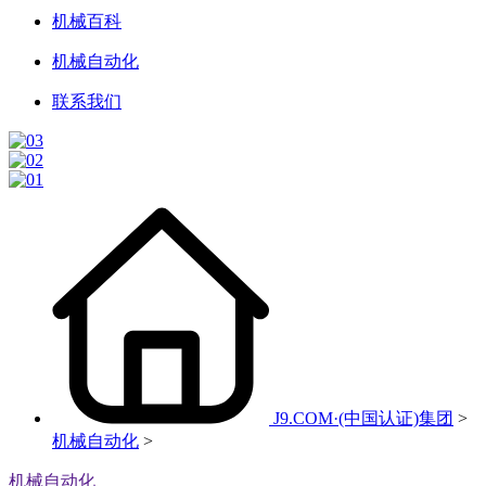
机械百科
机械自动化
联系我们
J9.COM·(中国认证)集团
>
机械自动化
>
机械自动化