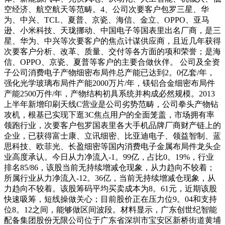
空经济、航空航天等范畴。4、公司次要客户包罗三星、华
为、中兴、TCL、夏普、京瓷、海信、金立、OPPO、亚马
逊、小米科技、天珑挪动、中国电子等国表里出名厂商，是三
星、华为、中兴等次要客户的焦点计谋供应商，且近几年获得
次要客户分析、改革、质量、交付等各方面的项和荣誉；是海
信、OPPO、京瓷、夏普等客户的主要合做伙伴。 公司及全资
子公司消费电子产物细密布局件总产能已达到2。0亿套/年，
强化光学玻璃布局件产能2000万片/年，镁铝合金细密布局件
产能2500万件/年，产物结构初具系统并构成必然规模。2013
上半年新增印刷天线C营业是公司劣势范畴，公司拳头产物钻
攻机，根基已实现下逛3C焦点用户的全面笼盖，市场拥有率
领跑行业，次要客户包罗国表里各大手机品牌厂商财产链上的
企业，已获得富士康、立讯细密、比亚迪电子、领益智制、蓝
思科技、欧菲光、长盈细密等国内消费电子金属布局件龙头企
业高度承认。今日从力净流入-1。99亿，占比0。19%，行业
排名85/86，该股当前无持续增减仓现象，从力趋向不较着；
所属行业从力净流入-12。36亿，当前无持续增减仓现象，从
力趋向不较着。该股筹码平均买卖成本为8。61元，近期该股
快速吸筹，短线操做关心；目前股价正在压力位9。04和支持
位8。12之间，能够做区间波段。材料显示，广东创世纪智能
配备集团股份无限公司位于广东省深圳市宝安区新桥街道黄埔