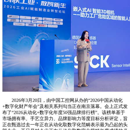
2026年3月20日，由中国工控网从办的“2026中国从动化
+数字化财产年会”及相关系列勾当正在南京落幕。会上正式发
布了“2026从动化+数字化年度50强品牌排行榜”。该榜单基于
市场拥有率、手艺立异力、品牌影响力等度目标分析评定，旨
正在甄选过去一年正在从动化取数字化范畴表示最为凸起的头