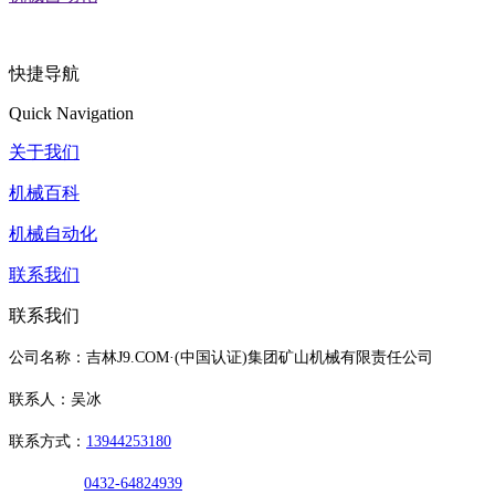
快捷导航
Quick Navigation
关于我们
机械百科
机械自动化
联系我们
联系我们
公司名称：吉林J9.COM·(中国认证)集团矿山机械有限责任公司
联系人：吴冰
联系方式：
13944253180
0432-64824939