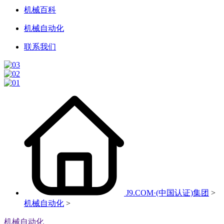
机械百科
机械自动化
联系我们
J9.COM·(中国认证)集团
>
机械自动化
>
机械自动化