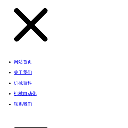
网站首页
关于我们
机械百科
机械自动化
联系我们