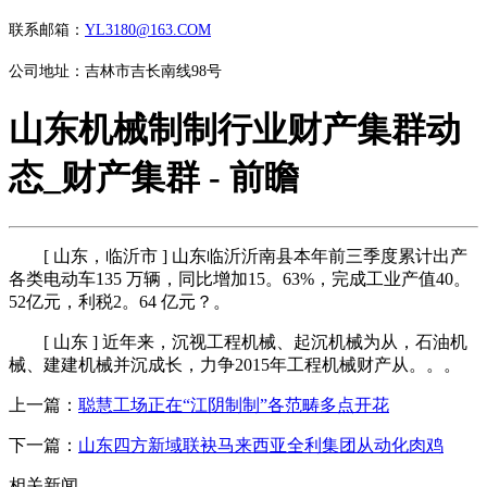
联系邮箱：
YL3180@163.COM
公司地址：吉林市吉长南线98号
山东机械制制行业财产集群动
态_财产集群 - 前瞻
[ 山东，临沂市 ] 山东临沂沂南县本年前三季度累计出产
各类电动车135 万辆，同比增加15。63%，完成工业产值40。
52亿元，利税2。64 亿元？。
[ 山东 ] 近年来，沉视工程机械、起沉机械为从，石油机
械、建建机械并沉成长，力争2015年工程机械财产从。。。
上一篇：
聪慧工场正在“江阴制制”各范畴多点开花
下一篇：
山东四方新域联袂马来西亚全利集团从动化肉鸡
相关新闻