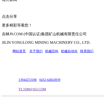
点击分享
更多精彩等着您！
吉林J9.COM·(中国认证)集团矿山机械有限责任公司
JILIN YONGLONG MINING MACHINERY CO., LTD.
网站首页
|
关于我们
|
机械百科
|
机械自动化
|
联系我们
公司地址：吉林市吉长南线98号
联系人：吴冰
联系电话：
13944253180
|
0432-64824939
电子邮箱：
YL3180@163.COM