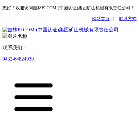
您好！欢迎访问吉林J9.COM·(中国认证)集团矿山机械有限责任公司！
网站首页
|
联系方式
联系我们：
0432-64824939