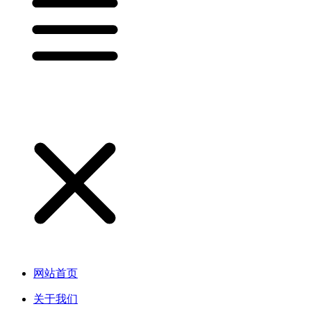
网站首页
关于我们