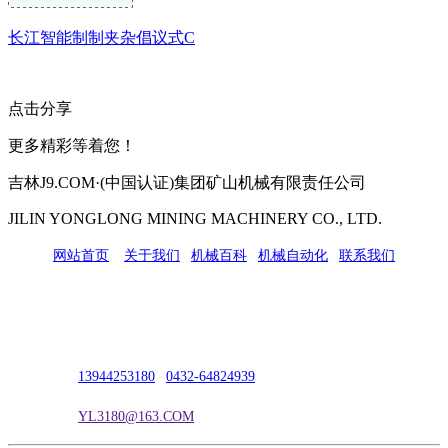
长江智能制制夹杂倡议式C
点击分享
更多精彩等着您！
吉林J9.COM·(中国认证)集团矿山机械有限责任公司
JILIN YONGLONG MINING MACHINERY CO., LTD.
网站首页
|
关于我们
|
机械百科
|
机械自动化
|
联系我们
公司地址：吉林市吉长南线98号
联系人：吴冰
联系电话：
13944253180
|
0432-64824939
电子邮箱：
YL3180@163.COM