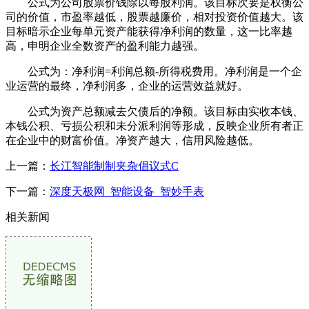
公式为公司股票价钱除以每股利润。该目标次要是权衡公
司的价值，市盈率越低，股票越廉价，相对投资价值越大。该
目标暗示企业每单元资产能获得净利润的数量，这一比率越
高，申明企业全数资产的盈利能力越强。
公式为：净利润=利润总额-所得税费用。净利润是一个企
业运营的最终，净利润多，企业的运营效益就好。
公式为资产总额减去欠债后的净额。该目标由实收本钱、
本钱公积、亏损公积和未分派利润等形成，反映企业所有者正
在企业中的财富价值。净资产越大，信用风险越低。
上一篇：
长江智能制制夹杂倡议式C
下一篇：
深度天极网_智能设备_智妙手表
相关新闻