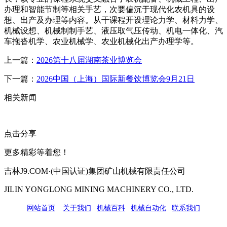
办理和智能节制等相关手艺，次要偏沉于现代化农机具的设
想、出产及办理等内容。从干课程开设理论力学、材料力学、
机械设想、机械制制手艺、液压取气压传动、机电一体化、汽
车拖沓机学、农业机械学、农业机械化出产办理学等。
上一篇：
2026第十八届湖南茶业博览会
下一篇：
2026中国（上海）国际新餐饮博览会9月21日
相关新闻
点击分享
更多精彩等着您！
吉林J9.COM·(中国认证)集团矿山机械有限责任公司
JILIN YONGLONG MINING MACHINERY CO., LTD.
网站首页
|
关于我们
|
机械百科
|
机械自动化
|
联系我们