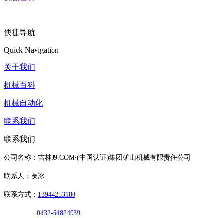
快捷导航
Quick Navigation
关于我们
机械百科
机械自动化
联系我们
联系我们
公司名称：吉林J9.COM·(中国认证)集团矿山机械有限责任公司
联系人：吴冰
联系方式：
13944253180
0432-64824939