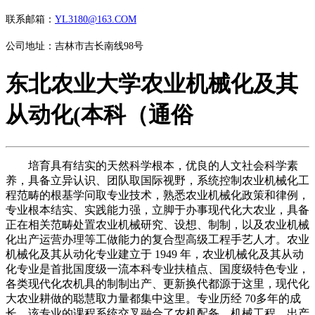
联系邮箱：
YL3180@163.COM
公司地址：吉林市吉长南线98号
东北农业大学农业机械化及其
从动化(本科（通俗
培育具有结实的天然科学根本，优良的人文社会科学素
养，具备立异认识、团队取国际视野，系统控制农业机械化工
程范畴的根基学问取专业技术，熟悉农业机械化政策和律例，
专业根本结实、实践能力强，立脚于办事现代化大农业，具备
正在相关范畴处置农业机械研究、设想、制制，以及农业机械
化出产运营办理等工做能力的复合型高级工程手艺人才。农业
机械化及其从动化专业建立于 1949 年，农业机械化及其从动
化专业是首批国度级一流本科专业扶植点、国度级特色专业，
各类现代化农机具的制制出产、更新换代都源于这里，现代化
大农业耕做的聪慧取力量都集中这里。专业历经 70多年的成
长，该专业的课程系统交叉融合了农机配备、机械工程、出产