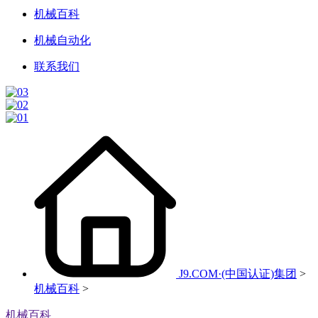
机械百科
机械自动化
联系我们
J9.COM·(中国认证)集团
>
机械百科
>
机械百科