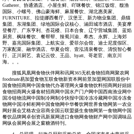
Gatherer、协通酒店、小屋生鲜、吖咪餐饮、锦江饭馆、馥渔
国际、小螺号、佛山豪海鲜、麻屋餐饮、湖北惠美家、
FURNITURE、拉缇娜西餐厅、汉堡王、新力物业集团、鼎猫
集团、东湖集团、绿地国际会议核心、涵田城市酒店、美宴摩
登餐厅、广东亨利、杏花楼、日本合食、辽宁营城集团、蓝焰
厨房、枫味餐饮、餐帮帮、辣蜀川渝、希杰、永辉、上海郊
野、嘉兆国际集团、上航实业、爱菲尔会馆、迪士尼度假区、
万家配菜、融华酒店、华夏会馆、壹泓清泉餐饮、清悦智心餐
行、正川厨艺、袁记云饺、王品、hyatt、哥老官、南京川
海。。。
搜狐凤凰网食物伙伴网和讯网365无机食物招商网聚农网
foodmate易加盟食物互联食物新资本网前景加盟网国联股份中
国食物招商网中国食物代办署理网火爆食物饮料招商网好妞妞
食物招商网火爆食材招商网中国水产门户网中国西南渔业网中
国冷链物流网中国制冷网制冷快报中国冷冻冷藏网中国冷冻食
物网中国冷鲜柜网中国食物网中华餐饮网世界食物网第一农业
网好展会艾格农业容商全国云联盟摄生食物网第一食物网中国
餐饮品牌网卓创资讯新展网进口食物网食物财产网中国调味品
网纵会展网会展之窗糖酒特刊。