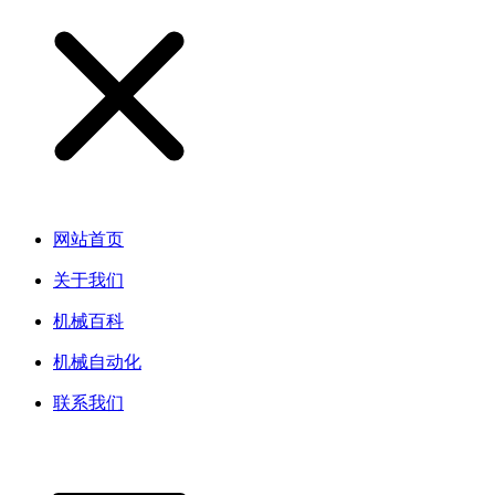
网站首页
关于我们
机械百科
机械自动化
联系我们