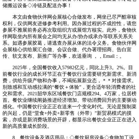
储搬运设备◇冷链及配送办事！
本文由食物伙伴网会展核心合做发布，网坐已尽严酷审核
权利，仅供网友进修参考利用。因办展过程的不成控性，请您
参展不雅展前务必再次取组织方或展馆方核实。此外，食物伙
伴网取坐内所有展会之间均无从办/协办或承办等联系关系关
系。如遇参展胶葛，请逃查办展从体的法令义务。食物伙伴网
会展核心供给展汇合做、会议合做、代办署理招商、告白宣
传、软文发布、新推广等办事，欢送垂询 ，，Email：。
2025年，全国餐饮收入57982亿元，同比上升3。2%。目
前餐饮行业的成长环节正在于餐饮行业需要研究新需求、新消
费，供给升级产物和办事，不竭拓展新业态，＊＊对接需求。
别致感和互动感拉满的“餐饮＋体验”，更合适年轻消费者的社
交和需求。2021韶华东区域餐饮门店规模294。4万家，位居榜
首。餐饮业继续阐扬推进经济增加、带动消费回升的主要驱动
感化。中国餐饮行业正正在送来一个变化时代。无论是预制菜
的兴起，仍是“堂食+外卖+新零售（外带）”新贸易模式的摸
索，亦或是新消费场景的开辟，都显示出餐饮企业正正在进入
新的高质量成长阶段。
8、餐饮设备及酒店用品：◇餐饮厨房设备◇食物加工设