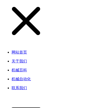
网站首页
关于我们
机械百科
机械自动化
联系我们