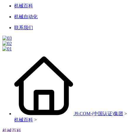
机械百科
机械自动化
联系我们
J9.COM·(中国认证)集团
>
机械百科
>
机械百科