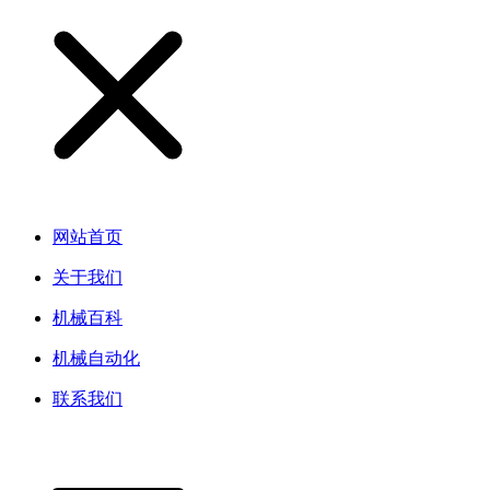
网站首页
关于我们
机械百科
机械自动化
联系我们