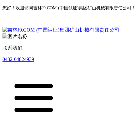
您好！欢迎访问吉林J9.COM·(中国认证)集团矿山机械有限责任公司！
联系我们：
0432-64824939