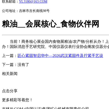
联系邮箱：
YL3180@163.COM
公司地址：吉林市吉长南线98号
粮油__会展核心_食物伙伴网
当前！商务核心展会国内食物展粮油/农产物/分析从办！上海
办！国际消息手艺研究院、中国仪器仪表行业协会阐发仪器分
上一篇：
匠心紧固智启华中—2026武汉紧固件及拧紧手艺设
下一篇：没有了
相关新闻
点击分享
更多精彩等着您！
吉林J9.COM·(中国认证)集团矿山机械有限责任公司