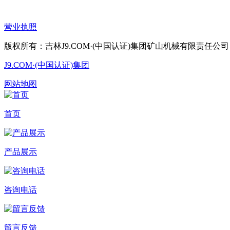
营业执照
版权所有：吉林J9.COM·(中国认证)集团矿山机械有限责任公司
J9.COM·(中国认证)集团
网站地图
首页
产品展示
咨询电话
留言反馈