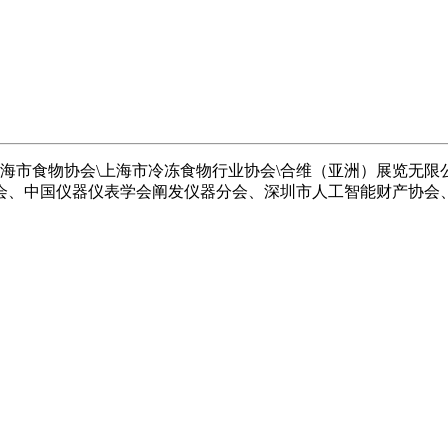
市食物协会\上海市冷冻食物行业协会\合维（亚洲）展览无限公
会、中国仪器仪表学会阐发仪器分会、深圳市人工智能财产协会