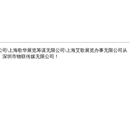
司\上海歌华展览筹谋无限公司\上海艾歌展览办事无限公司从
、深圳市物联传媒无限公司！