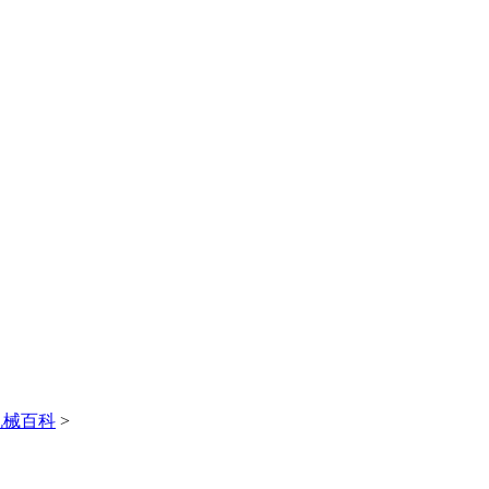
机械百科
>