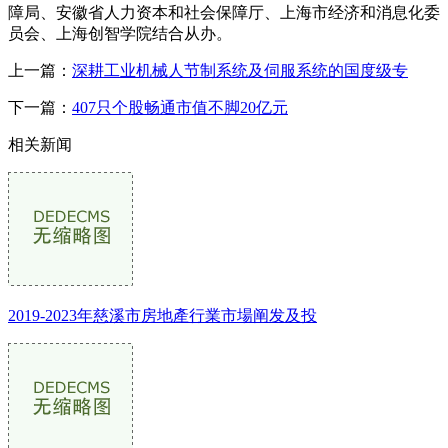
障局、安徽省人力资本和社会保障厅、上海市经济和消息化委
员会、上海创智学院结合从办。
上一篇：
深耕工业机械人节制系统及伺服系统的国度级专
下一篇：
407只个股畅通市值不脚20亿元
相关新闻
2019-2023年慈溪市房地產行業市場阐发及投