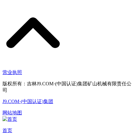
营业执照
版权所有：吉林J9.COM·(中国认证)集团矿山机械有限责任公
司
J9.COM·(中国认证)集团
网站地图
首页