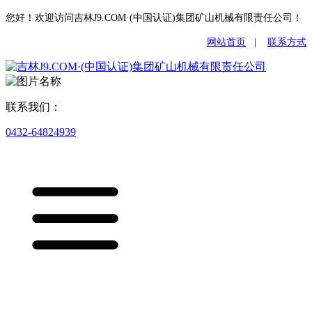
您好！欢迎访问吉林J9.COM·(中国认证)集团矿山机械有限责任公司！
网站首页
|
联系方式
联系我们：
0432-64824939