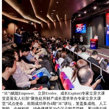
“3E”(赋能Empower、立异Evolve、成长Explore)专家立异大课
堂是落实人社部“聚焦处所财产成长需求举办专家立异大课
堂”试点使命，前期成功举办4期“3E”讲坛，笼盖集成电、人工
智能、金融科技、绿色建建等20个沉点财产范畴，累计吸引线