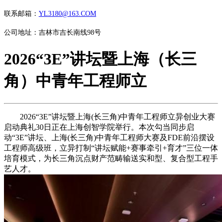
联系邮箱：
YL3180@163.COM
公司地址：吉林市吉长南线98号
2026“3E”讲坛暨上海（长三
角）中青年工程师立
2026“3E”讲坛暨上海(长三角)中青年工程师立异创业大赛
启动典礼30日正在上海创智学院举行。本次勾当同步启
动“3E”讲坛、上海(长三角)中青年工程师大赛及FDE前沿摆设
工程师高级班，立异打制“讲坛赋能+赛事牵引+育才”三位一体
培育模式，为长三角沉点财产范畴输送实和型、复合型工程手
艺人才。