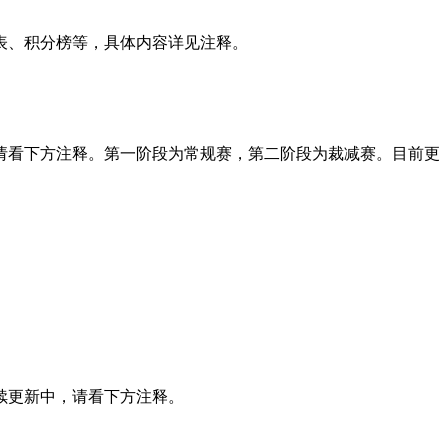
赛程表、积分榜等，具体内容详见注释。
请看下方注释。第一阶段为常规赛，第二阶段为裁减赛。目前更
续更新中，请看下方注释。