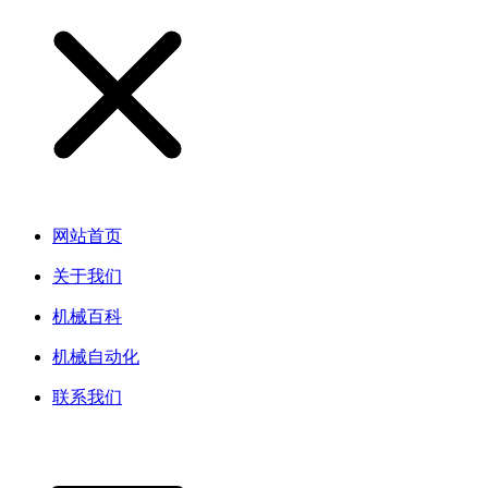
网站首页
关于我们
机械百科
机械自动化
联系我们