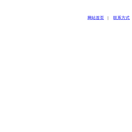
网站首页
|
联系方式