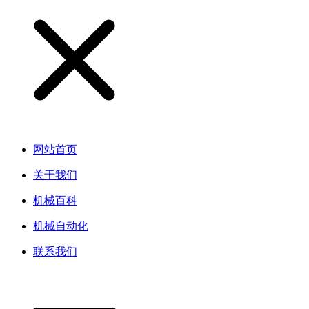
网站首页
关于我们
机械百科
机械自动化
联系我们