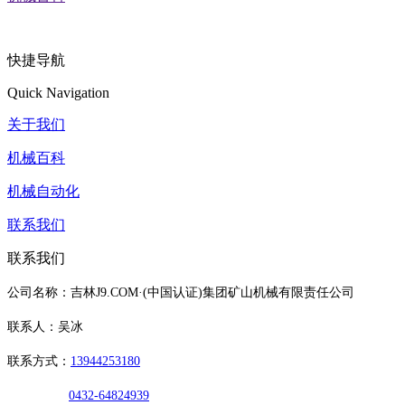
快捷导航
Quick Navigation
关于我们
机械百科
机械自动化
联系我们
联系我们
公司名称：吉林J9.COM·(中国认证)集团矿山机械有限责任公司
联系人：吴冰
联系方式：
13944253180
0432-64824939