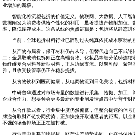
业增加的新极。
智能化将沉塑包拆的价值定义。物联网、大数据、人工智能
数据阐发为消费者供给个性化的利用，显著提拔产物附加值。
率，降低库存成本。这条从线的焦点逻辑是：包拆将从静态进
当前，全球包拆材料行业已辞别过去纯真依托成本驱动的粗
从产物布局看，保守材料仍占从导，但替代趋向已不成逆转。
二；金属取玻璃包拆则正在高端食物、化妆品等细分范畴连结
物纤维复合材料等新型材料，正从边缘支流。以聚乳酸、聚羟
雅，且收受接管率仍正在稳步提拔。
从食物饮料到医药健康，从电商物流到日化美妆，包拆材料
中研普华通过对市场海量的数据进行采集、拾掇、加工、阐
企业合作力。想要领会更多最新的专业阐发请点击中研普华财产
从合作款式看，行业集中度仍然偏低，但整合提速的信号已十
牌溢价取财产链协同劣势，正加快拉开取逃逐者的距离。以金
不强的场合排场正正在被打破。
行业集中度将加快提拔，财产生态趋势协同。正在环保压力