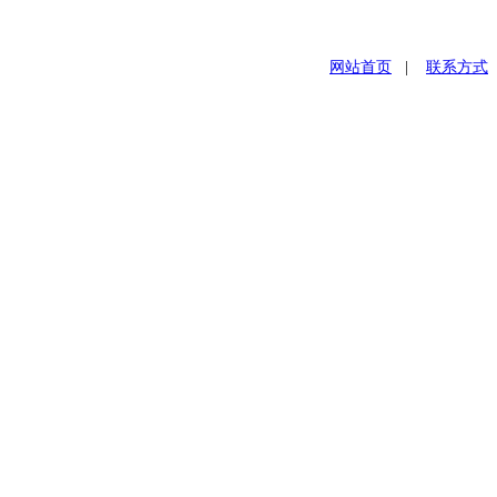
网站首页
|
联系方式