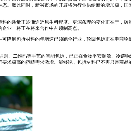
生态。取此同时，新兴市场的开辟将为行业供给新的增加极，国
料的质量正逐渐迫近原生料程度。更深条理的变化正在于，碳脚
的企业，将正在将来合作中占领制高点。
可降解包拆材料的年增速已领跑全行业，轮回包拆正在电商物流
别、二维码等手艺的智能包拆，已正在食物平安溯源、冷链物
鲜要求极高的范畴需求激增。能够说，包拆材料已不再只是商品