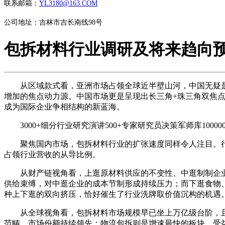
联系邮箱：
YL3180@163.COM
公司地址：吉林市吉长南线98号
包拆材料行业调研及将来趋向预测
从区域款式看，亚洲市场占领全球近半壁山河，中国无疑是此
增加的焦点动力源。中国市场更是呈现出长三角+珠三角双焦
成为国际企业争相结构的新蓝海。
3000+细分行业研究演讲500+专家研究员决策军师库10000
聚焦国内市场，包拆材料行业的扩张速度同样令人注目。行
占领行业营收的从导比例。
从财产链视角看，上逛原材料供应的不变性、中逛制制企业
供给束缚，对中逛企业的成本节制形成持续压力；而下逛食物
种上下逛的双向挤压，恰好催生了行业洗牌取价值沉构的机遇
从全球视角看，包拆材料市场规模早已坐上万亿级台阶，且
范畴，市场份额持续领先；物流包拆则是增速最快的板块，受