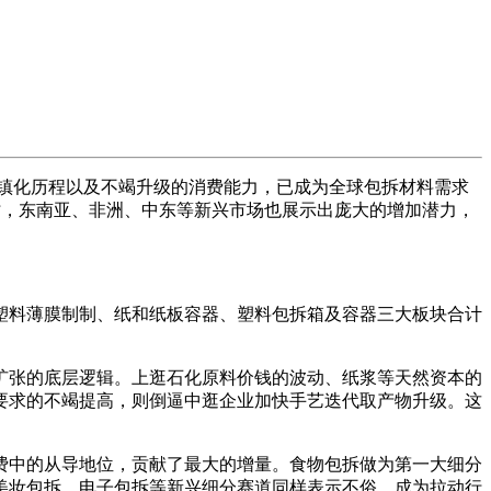
镇化历程以及不竭升级的消费能力，已成为全球包拆材料需求
时，东南亚、非洲、中东等新兴市场也展示出庞大的增加潜力，
料薄膜制制、纸和纸板容器、塑料包拆箱及容器三大板块合计
张的底层逻辑。上逛石化原料价钱的波动、纸浆等天然资本的
要求的不竭提高，则倒逼中逛企业加快手艺迭代取产物升级。这
中的从导地位，贡献了最大的增量。食物包拆做为第一大细分
美妆包拆、电子包拆等新兴细分赛道同样表示不俗，成为拉动行