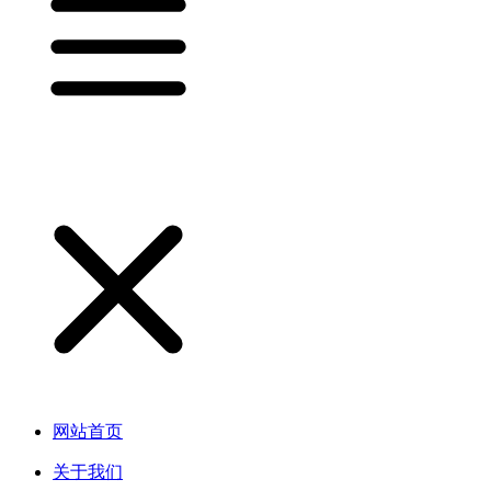
网站首页
关于我们