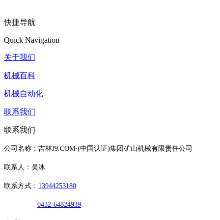
快捷导航
Quick Navigation
关于我们
机械百科
机械自动化
联系我们
联系我们
公司名称：吉林J9.COM·(中国认证)集团矿山机械有限责任公司
联系人：吴冰
联系方式：
13944253180
0432-64824939