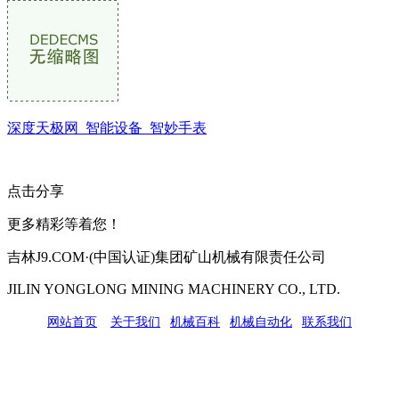
深度天极网_智能设备_智妙手表
点击分享
更多精彩等着您！
吉林J9.COM·(中国认证)集团矿山机械有限责任公司
JILIN YONGLONG MINING MACHINERY CO., LTD.
网站首页
|
关于我们
|
机械百科
|
机械自动化
|
联系我们
公司地址：吉林市吉长南线98号
联系人：吴冰