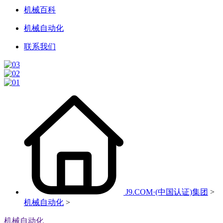
机械百科
机械自动化
联系我们
J9.COM·(中国认证)集团
>
机械自动化
>
机械自动化