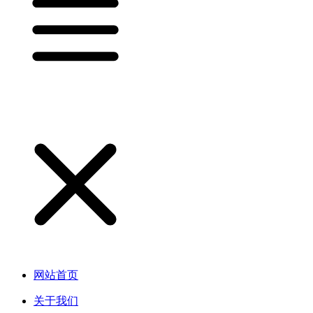
网站首页
关于我们