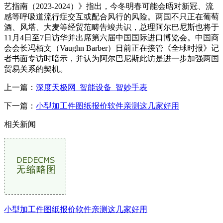
艺指南（2023-2024）》指出，今冬明春可能会晤对新冠、流
感等呼吸道流行症交互或配合风行的风险。两国不只正在葡萄
酒、风塔、大麦等经贸范畴告竣共识，总理阿尔巴尼斯也将于
11月4日至7日访华并出席第六届中国国际进口博览会。中国商
会会长冯栢文（Vaughn Barber）日前正在接管《全球时报》记
者书面专访时暗示，并认为阿尔巴尼斯此访是进一步加强两国
贸易关系的契机。
上一篇：
深度天极网_智能设备_智妙手表
下一篇：
小型加工件图纸报价软件亲测这几家好用
相关新闻
小型加工件图纸报价软件亲测这几家好用