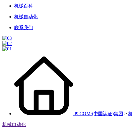
机械百科
机械自动化
联系我们
J9.COM·(中国认证)集团
>
机械自动化