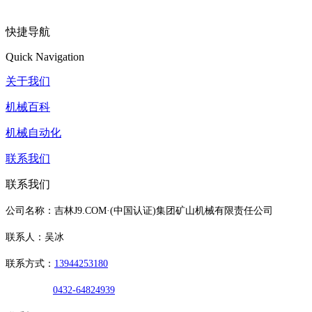
快捷导航
Quick Navigation
关于我们
机械百科
机械自动化
联系我们
联系我们
公司名称：吉林J9.COM·(中国认证)集团矿山机械有限责任公司
联系人：吴冰
联系方式：
13944253180
0432-64824939