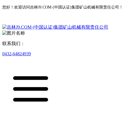
您好！欢迎访问吉林J9.COM·(中国认证)集团矿山机械有限责任公司！
联系我们：
0432-64824939