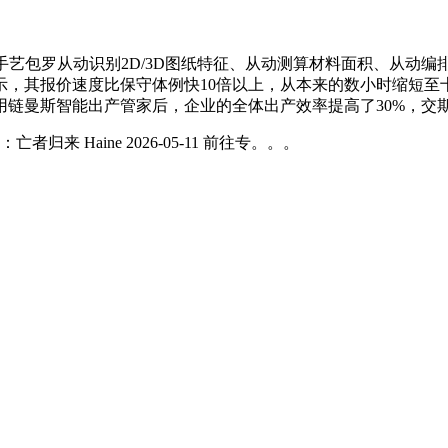
艺包罗从动识别2D/3D图纸特征、从动测算材料面积、从动编
示，其报价速度比保守体例快10倍以上，从本来的数小时缩短至
链曼斯智能出产管家后，企业的全体出产效率提高了30%，交期
 Haine 2026-05-11 前往专。。。