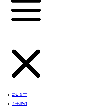
网站首页
关于我们