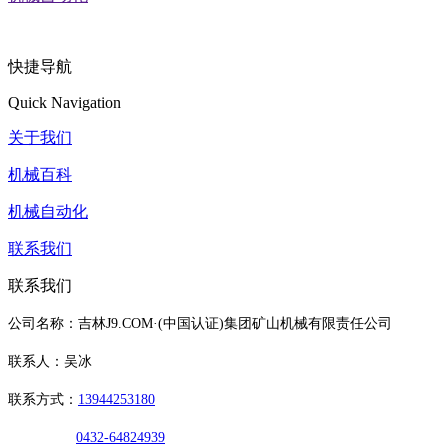
快捷导航
Quick Navigation
关于我们
机械百科
机械自动化
联系我们
联系我们
公司名称：吉林J9.COM·(中国认证)集团矿山机械有限责任公司
联系人：吴冰
联系方式：
13944253180
0432-64824939