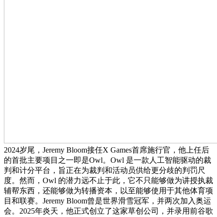
2024岁尾，Jeremy Bloom接任X Games首席施行官，他上任后
的首批主要项目之一即是Owl。Owl 是一款人工智能驱动的裁
判和计分平台，旨正在为裁判和活动员供给更分歧的判罚尺
度。然而，Owl 的潜力远不止于此，它不只能够做为讲授执裁
辅帮东西，还能够做为转播资本，以至能够使用于其他体育项
目和联赛。Jeremy Bloom曾是世界滑雪冠军，并两次加入奥运
会。2025年炎天，他正式创立了这家草创公司，并录用前谷歌