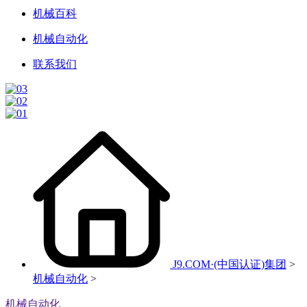
机械百科
机械自动化
联系我们
J9.COM·(中国认证)集团
>
机械自动化
>
机械自动化