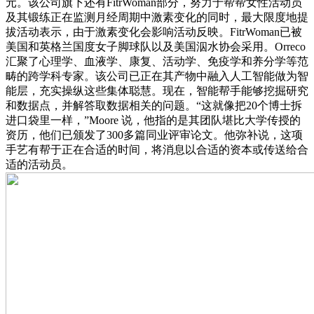
元。该公司旗下还有FitrWoman部分，努力于帮帮女性活动员
及其锻练正在监测月经周期中激素变化的同时，最大限度地提
拔活动表示，由于激素变化会影响活动反映。FitrWoman已被
美国和英格兰国度女子脚球队以及美国泅水协会采用。Orreco
汇聚了心理学、血液学、康复、活动学、免疫学和养分学等范
畴的跨学科专家。该公司已正在其产物中融入人工智能做为智
能层，充实操纵这些集体聪慧。现在，智能帮手能够挖掘研究
和数据点，并解答取数据相关的问题。“这就像把20个博士拆
进口袋里一样，”Moore 说，他指的是其团队堪比大学传授的
资历，他们已颁发了300多篇同业评审论文。他弥补说，这项
手艺有帮于正在合适的时间，将消息以合适的资本或传送给合
适的活动员。