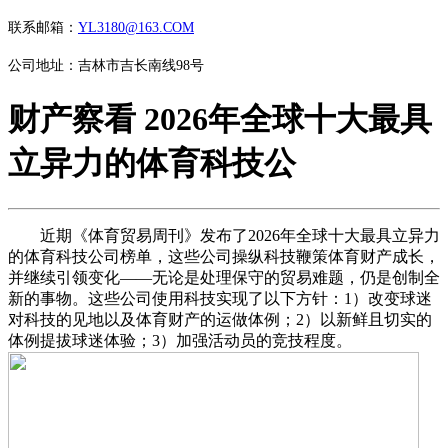
联系邮箱：
YL3180@163.COM
公司地址：吉林市吉长南线98号
财产察看 2026年全球十大最具
立异力的体育科技公
近期《体育贸易周刊》发布了2026年全球十大最具立异力
的体育科技公司榜单，这些公司操纵科技鞭策体育财产成长，
并继续引领变化——无论是处理保守的贸易难题，仍是创制全
新的事物。这些公司使用科技实现了以下方针：1）改变球迷
对科技的见地以及体育财产的运做体例；2）以新鲜且切实的
体例提拔球迷体验；3）加强活动员的竞技程度。