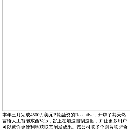
本年三月完成4500万美元B轮融资的Recentive，开辟了其天然
言语人工智能东西Velo，旨正在加速搜刮速度，并让更多用户
可以或许更便利地获取其阐发成果。该公司取多个别育联盟合