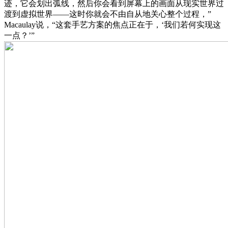
迹，它会划出弧线，然后你会看到屏幕上的画面从现实世界过
渡到虚拟世界——这时你就会不由自从地关心整个过程，”
Macaulay说，“这套手艺方案的焦点正在于，‘我们若何实现这
一点？’”