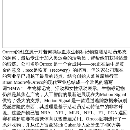
Orreco的创立源于对若何操纵血液生物标记物监测活动员形态
的洞察，最后专注于加入奥运会的活动员，帮帮他们获得适量
的锻炼。公司名称Orreco 是一个合成词——ore正在语中是黄
金的意义，reco是恢复（recovery）的缩写。但这家公司现在
的营业早已超越了最后的起点。结合创始人兼首席施行官
Brian Moore将Orreco的现代营业总结成一个常见的缩写
词“BMW”：生物标记物、活动和女性活动表示。生物标记物
仍然是其焦点产物，人工智能的最新进展现在为Motion Signal
供给了强大的支撑。Motion Signal 是一款通过逃踪数据来识别
受感冒险的东西，其道理是基于活动员活动特征中的非常环
境。这些产物已被 NBA、NFL、MLB、NHL、F1、PGA 巡回
赛和英超联赛等浩繁体育联盟普遍采用。Orreco近期进行了一
系列收购，并从亿万富豪Mark Cuban等人处筹集了400万美