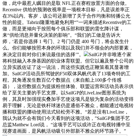
做，此中最惹人瞩目的是取 NFL正在赛程放置方面的合做。
Recentive 供给的预测收视率是一项根本目标，凡是误差率正
在3%以内。客岁，该公司还新增了关于合作均衡和转播公允
性的前提。Tabrizi隆重地避免利用“”一词来描述Recentive的工
做，而是更倾向于按照每个俱乐部和联盟的需乞降计谋，
来“供给消息并量化决策的影响”。“我们的工做是告诉大
师，‘若是你选择 1 号门、2 号门仍是 400 号门，将会发生什
么。你们能够按照本身的环境以及我们并不领会的内部要素，
来决定目前对你们来说最佳的选择’”。
SailGP并非唯逐个家
将科技融入本身基因的职业体育联盟。但它以遍及整个公司的
立异实践佐证了这一说法，而这些实践也正鞭策着其显著增
加。SailGP活动员所驾驶的F50双体风帆代表了13项奇特的工
程。其角逐发生数百亿个数据点（来自船上100多个传感
器），这些数据点为提拔粉丝体验、联盟运营和活动员表示供
给了至关主要的手艺支撑。以SailGP的LiveLine图形系统为
例，其及时加强现实叠加手艺使这项凡是较为复杂的活动变得
易于理解，无论是铁杆球迷仍是通俗不雅众，都能通过电视转
播和联盟的挪动使用法式轻松旁不雅。“若是没有LiveLine，
我认为就不会有我们今天看到的这项活动，”SailGP集团手艺
总监Matthew Lord说， “这项手艺可以或许正在电视转播中呈
现赛道画面，是风帆活动吸引外部新不雅众的环节路子。”