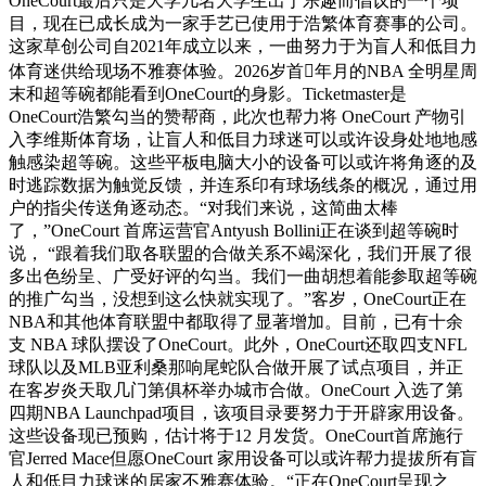
OneCourt最后只是大学几名大学生出于乐趣而倡议的一个项
目，现在已成长成为一家手艺已使用于浩繁体育赛事的公司。
这家草创公司自2021年成立以来，一曲努力于为盲人和低目力
体育迷供给现场不雅赛体验。2026岁首年月的NBA 全明星周
末和超等碗都能看到OneCourt的身影。Ticketmaster是
OneCourt浩繁勾当的赞帮商，此次也帮力将 OneCourt 产物引
入李维斯体育场，让盲人和低目力球迷可以或许设身处地地感
触感染超等碗。这些平板电脑大小的设备可以或许将角逐的及
时逃踪数据为触觉反馈，并连系印有球场线条的概况，通过用
户的指尖传送角逐动态。“对我们来说，这简曲太棒
了，”OneCourt 首席运营官Antyush Bollini正在谈到超等碗时
说， “跟着我们取各联盟的合做关系不竭深化，我们开展了很
多出色纷呈、广受好评的勾当。我们一曲胡想着能参取超等碗
的推广勾当，没想到这么快就实现了。”客岁，OneCourt正在
NBA和其他体育联盟中都取得了显著增加。目前，已有十余
支 NBA 球队摆设了OneCourt。此外，OneCourt还取四支NFL
球队以及MLB亚利桑那响尾蛇队合做开展了试点项目，并正
在客岁炎天取几门第俱杯举办城市合做。OneCourt 入选了第
四期NBA Launchpad项目，该项目录要努力于开辟家用设备。
这些设备现已预购，估计将于12 月发货。OneCourt首席施行
官Jerred Mace但愿OneCourt 家用设备可以或许帮力提拔所有盲
人和低目力球迷的居家不雅赛体验。“正在OneCourt呈现之