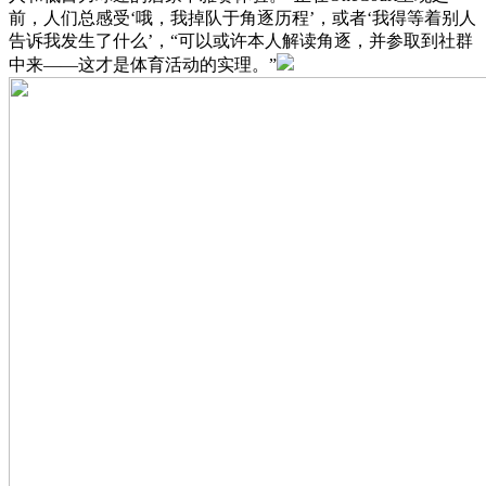
前，人们总感受‘哦，我掉队于角逐历程’，或者‘我得等着别人
告诉我发生了什么’，“可以或许本人解读角逐，并参取到社群
中来——这才是体育活动的实理。”