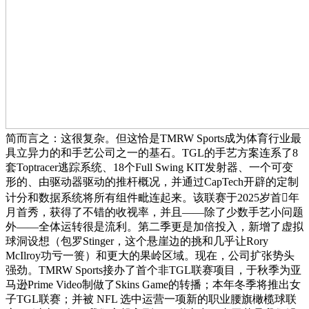
简而言之：这很复杂。但这恰是TMRW Sports成为体育行业最
具立异力的和手艺公司之一的基石。TGL的手艺方案连系了8
套Toptracer逃踪系统、18个Full Swing KIT发射器、一个可变
形的、由驱动器驱动的推杆概况，并通过CapTech开辟的定制
计分和数据系统将所有组件毗连起来。该联赛于2025岁首年
月首秀，获得了不错的收视率，并且——除了少数手艺小问题
外——全体运转很是流利。第二季更是加倍投入，新增了虚拟
球洞设想（包罗Stinger，这个悬崖边的挑和几乎让Rory
McIlroy功亏一篑）和更大的果岭区域。现在，公司扩张势头
强劲。TMRW Sports接办了首个非TGL联赛项目，于秋季为亚
马逊Prime Video制做了Skins Game的转播；本年冬季将推出女
子TGL联赛；并被 NFL 选中运营一项新的职业腰旗橄榄球联