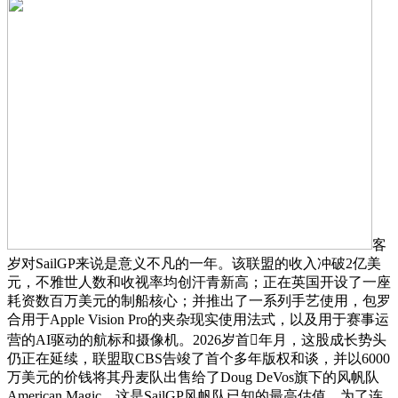
客
岁对SailGP来说是意义不凡的一年。该联盟的收入冲破2亿美
元，不雅世人数和收视率均创汗青新高；正在英国开设了一座
耗资数百万美元的制船核心；并推出了一系列手艺使用，包罗
合用于Apple Vision Pro的夹杂现实使用法式，以及用于赛事运
营的AI驱动的航标和摄像机。2026岁首年月，这股成长势头
仍正在延续，联盟取CBS告竣了首个多年版权和谈，并以6000
万美元的价钱将其丹麦队出售给了Doug DeVos旗下的风帆队
American Magic，这是SailGP风帆队已知的最高估值。为了连