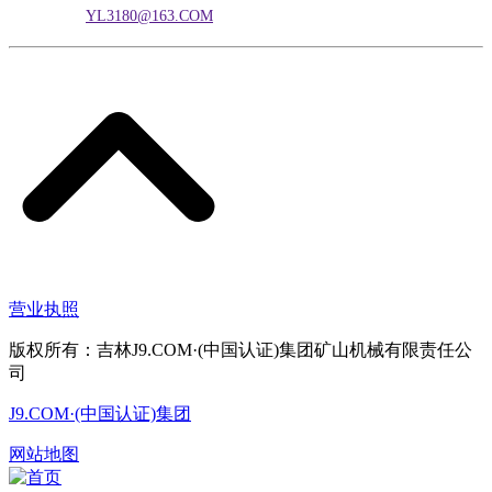
电子邮箱：
YL3180@163.COM
营业执照
版权所有：吉林J9.COM·(中国认证)集团矿山机械有限责任公
司
J9.COM·(中国认证)集团
网站地图