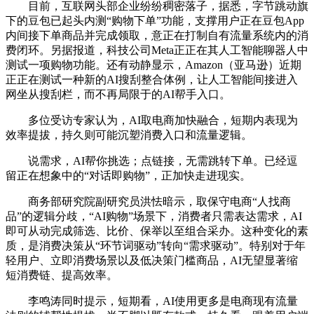
目前，互联网头部企业纷纷稠密落子，据悉，字节跳动旗
下的豆包已起头内测“购物下单”功能，支撑用户正在豆包App
内间接下单商品并完成领取，意正在打制自有流量系统内的消
费闭环。另据报道，科技公司Meta正正在其人工智能聊器人中
测试一项购物功能。还有动静显示，Amazon（亚马逊）近期
正正在测试一种新的AI搜刮整合体例，让人工智能间接进入
网坐从搜刮栏，而不再局限于的AI帮手入口。
多位受访专家认为，AI取电商加快融合，短期内表现为
效率提拔，持久则可能沉塑消费入口和流量逻辑。
说需求，AI帮你挑选；点链接，无需跳转下单。已经逗
留正在想象中的“对话即购物”，正加快走进现实。
商务部研究院副研究员洪怯暗示，取保守电商“人找商
品”的逻辑分歧，“AI购物”场景下，消费者只需表达需求，AI
即可从动完成筛选、比价、保举以至组合采办。这种变化的素
质，是消费决策从“环节词驱动”转向“需求驱动”。特别对于年
轻用户、立即消费场景以及低决策门槛商品，AI无望显著缩
短消费链、提高效率。
李鸣涛同时提示，短期看，AI使用更多是电商现有流量