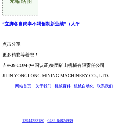
“立脚各自岗亭不竭创制新业绩”（人平
点击分享
更多精彩等着您！
吉林J9.COM·(中国认证)集团矿山机械有限责任公司
JILIN YONGLONG MINING MACHINERY CO., LTD.
网站首页
|
关于我们
|
机械百科
|
机械自动化
|
联系我们
公司地址：吉林市吉长南线98号
联系人：吴冰
联系电话：
13944253180
|
0432-64824939