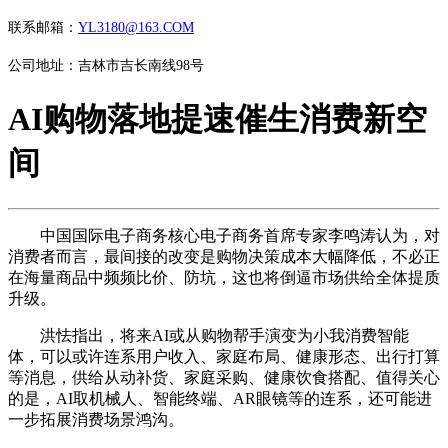
联系邮箱：
YL3180@163.COM
公司地址：吉林市吉长南线98号
AI购物落地提速催生消费新空
间
中国国际电子商务核心电子商务首席专家李鸣涛认为，对
消费者而言，最间接的改变是购物决策成本大幅降低，不必正
在海量商品中频频比价、防坑，这也将倒逼市场供给全体提质
升级。
洪怯指出，将来AI或从购物帮手演变为小我消费智能
体，可以或许连系用户收入、家庭布局、健康形态、出行打算
等消息，供给从动补货、家庭采购、健康饮食搭配、值得关心
的是，AI取机械人、智能终端、AR眼镜等的连系，还可能进
一步拓展消费场景鸿沟。