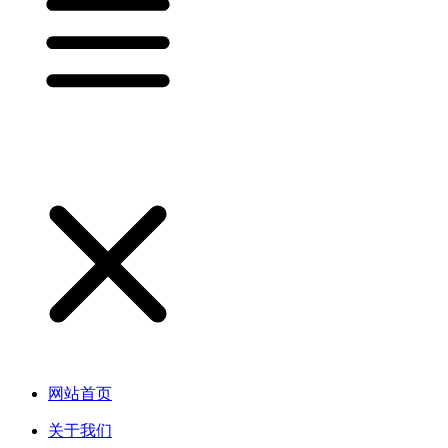
网站首页
关于我们