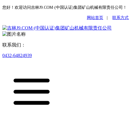
您好！欢迎访问吉林J9.COM·(中国认证)集团矿山机械有限责任公司！
网站首页
|
联系方式
联系我们：
0432-64824939