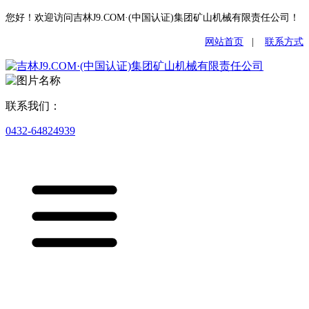
您好！欢迎访问吉林J9.COM·(中国认证)集团矿山机械有限责任公司！
网站首页
|
联系方式
联系我们：
0432-64824939