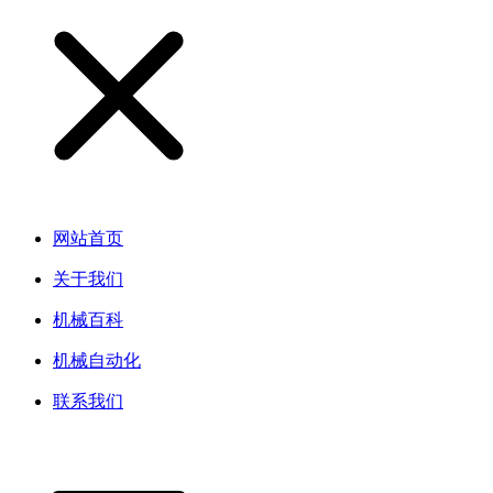
网站首页
关于我们
机械百科
机械自动化
联系我们