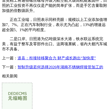
雷英精工将通俗螺丝螺母升级为航空航天级高机能紧固件，日
照的工业投资不再仅仅是产能的简单扩张，而是手艺含量取附
加值的倍数级跃升。
正在工业端，日照表示同样亮眼：规模以上工业添加值增
加7。7%。正在汽车制制行业，表示尤为凸起，13%的增速远
超全国5。1%的平均程度。
二是口岸。日照港为亿吨级深水大港，铁水联运系统完
美，有益于整车及零部件出口。这两项禀赋，省内大都汽车城
市不具备。
上一篇：
道县：衔接转移聚合力 财产成长跑出“加快度”
下一篇：
智制升级若何选择2026年湖南不锈钢焊接管加工的
相关新闻