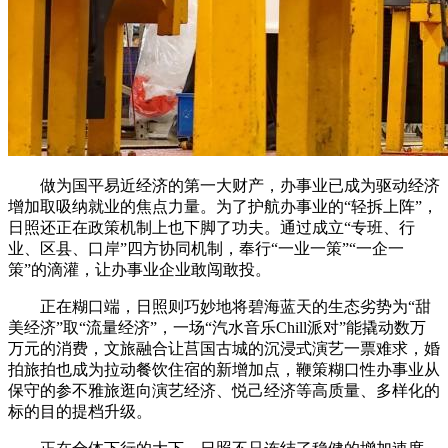
做为国平易近经济的第一大财产，办事业已成为驱动经济
增加取吸纳就业的焦点力量。为了护航办事业的“轻拆上阵”，
日照还正在政策机制上也下脚了功夫。通过成立“专班、行
业、区县、口岸”四方协同机制，奉行“一业一策”“一企一
策”的滴灌，让办事业企业敢闯敢投。
正在糊口端，日照则巧妙地将碧海蓝天的生态劣势为“甜
美经济”取“流量经济”，一场“汽水音乐Chill派对”能撬动数万
万元的消费，文旅融合让莒国古城的沉浸式演艺一票难求，婚
拍旅拍也成为拉动餐饮住宿的新增加点，鞭策糊口性办事业从
保守的参不雅旅逛向演艺经济、悦己经济等高质量、多样化的
标的目的提档升级。