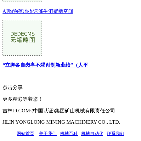
AI购物落地提速催生消费新空间
“立脚各自岗亭不竭创制新业绩”（人平
点击分享
更多精彩等着您！
吉林J9.COM·(中国认证)集团矿山机械有限责任公司
JILIN YONGLONG MINING MACHINERY CO., LTD.
网站首页
|
关于我们
|
机械百科
|
机械自动化
|
联系我们