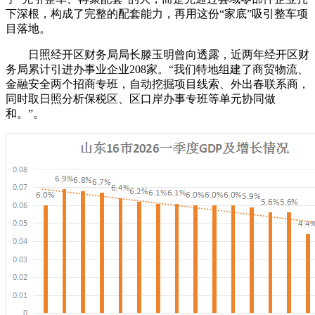
下深根，构成了完整的配套能力，再用这份“家底”吸引整车项
目落地。
日照经开区财务局局长滕玉明曾向透露，近两年经开区财
务局累计引进办事业企业208家。“我们特地组建了商贸物流、
金融安全两个招商专班，自动挖掘项目线索、外出春联系商，
同时取日照分析保税区、区口岸办事专班等单元协同做
和。”。