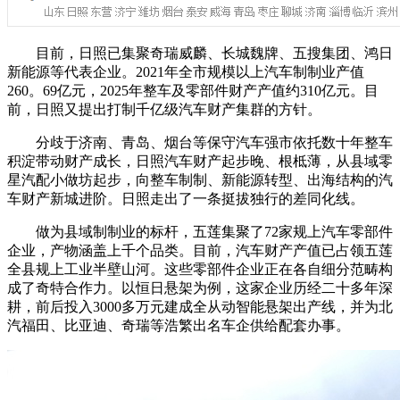
目前，日照已集聚奇瑞威麟、长城魏牌、五搜集团、鸿日
新能源等代表企业。2021年全市规模以上汽车制制业产值
260。69亿元，2025年整车及零部件财产产值约310亿元。目
前，日照又提出打制千亿级汽车财产集群的方针。
分歧于济南、青岛、烟台等保守汽车强市依托数十年整车
积淀带动财产成长，日照汽车财产起步晚、根柢薄，从县域零
星汽配小做坊起步，向整车制制、新能源转型、出海结构的汽
车财产新城进阶。日照走出了一条挺拔独行的差同化线。
做为县域制制业的标杆，五莲集聚了72家规上汽车零部件
企业，产物涵盖上千个品类。目前，汽车财产产值已占领五莲
全县规上工业半壁山河。这些零部件企业正在各自细分范畴构
成了奇特合作力。以恒日悬架为例，这家企业历经二十多年深
耕，前后投入3000多万元建成全从动智能悬架出产线，并为北
汽福田、比亚迪、奇瑞等浩繁出名车企供给配套办事。