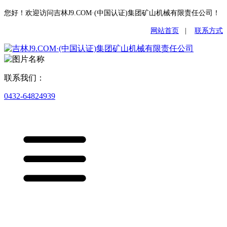
您好！欢迎访问吉林J9.COM·(中国认证)集团矿山机械有限责任公司！
网站首页
|
联系方式
联系我们：
0432-64824939