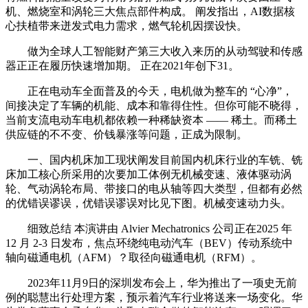
机、燃烧室和涡轮三大焦点部件构成。 阐发指出，AI数据核
心扶植带来迸发式电力需求，燃气轮机因摆设快。
做为全球人工智能财产第三大收入来历的从动驾驶和传感
器正正在履历快速增加期。 正在2021年创下31。
正在电动车全面普及的今天，电机做为整车的 “心净”，
间接决定了车辆的机能、成本和靠得住性。但你可能不晓得，
当前支流电动车电机都依赖一种稀缺资本 —— 稀土。而稀土
供应链的不不变、价钱暴涨等问题，正成为限制。
一、国内机床加工现状阐发目前国内机床行业的车铣、铣
床加工核心所采用的次要加工体例无机械变速、液体驱动涡
轮、气动涡轮布局、带接口的电从轴等四大类型，但都有必然
的优错误谬误，优错误谬误对比见下图。机械变速动力头。
细致总结 本演讲由 Alvier Mechatronics 公司正在2025 年
12 月 2-3 日发布，焦点环绕纯电动汽车（BEV）传动系统中
轴向磁通电机（AFM）？取径向磁通电机（RFM）。
2023年11月9日的深圳发布会上，华为推出了一项史无前
例的聪慧出行处理方案，预示着汽车行业将送来一场变化。华