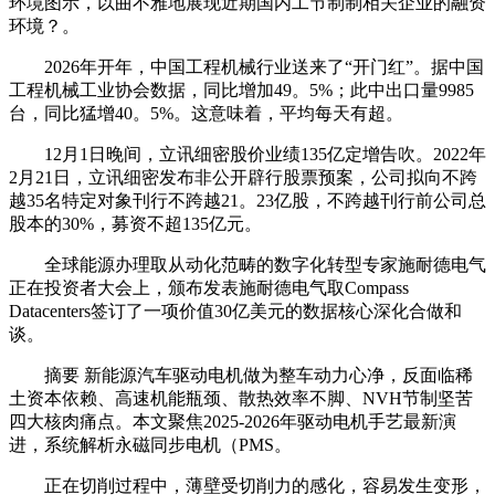
环境图示，以曲不雅地展现近期国内工节制制相关企业的融资
环境？。
2026年开年，中国工程机械行业送来了“开门红”。据中国
工程机械工业协会数据，同比增加49。5%；此中出口量9985
台，同比猛增40。5%。这意味着，平均每天有超。
12月1日晚间，立讯细密股价业绩135亿定增告吹。2022年
2月21日，立讯细密发布非公开辟行股票预案，公司拟向不跨
越35名特定对象刊行不跨越21。23亿股，不跨越刊行前公司总
股本的30%，募资不超135亿元。
全球能源办理取从动化范畴的数字化转型专家施耐德电气
正在投资者大会上，颁布发表施耐德电气取Compass
Datacenters签订了一项价值30亿美元的数据核心深化合做和
谈。
摘要 新能源汽车驱动电机做为整车动力心净，反面临稀
土资本依赖、高速机能瓶颈、散热效率不脚、NVH节制坚苦
四大核肉痛点。本文聚焦2025-2026年驱动电机手艺最新演
进，系统解析永磁同步电机（PMS。
正在切削过程中，薄壁受切削力的感化，容易发生变形，