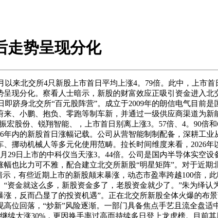
后走势呈现分化
来北交所4只新股上市首日平均上涨4。79倍。此中，上市首日大
呈现分化。察看人士暗示，新股的财富效应正吸引资金进入北交
上市首日即跻身北交所“百元股阵营”。成立于2009年的朗信电气
蔚来、小鹏、抱负、零跑等制车新，并通过一级供应商渠道为新
振宏股份、锐翔智能、，上市首日别离上涨3。57倍、4。90倍和
2026年内的新股首日涨幅记载。公司从营智能制制配备，深耕
挪动机械人等多元化使用范畴。拉长时间维度来看，2026年以
4月29日上市的中科仪当天涨3。44倍。公司是国内半导体实空
涨幅也比力可不雅，配合建立北交所新股“明星矩阵”。对于近期
暗示，有些近期上市的新股颠末暴涨，动态市盈率跨越100倍，
“资金就这么多，新股资金多了，老股资金就少了。”朱为绎认
暴涨，反而凸显了的投资机遇”。正在北交所新股全体火爆的布
高位回落，“炒新”风险逐渐。一部门具备焦点手艺且流全盘适中
继续大涨30%，更因换手率过高而持续多日登上龙虎榜。目前其