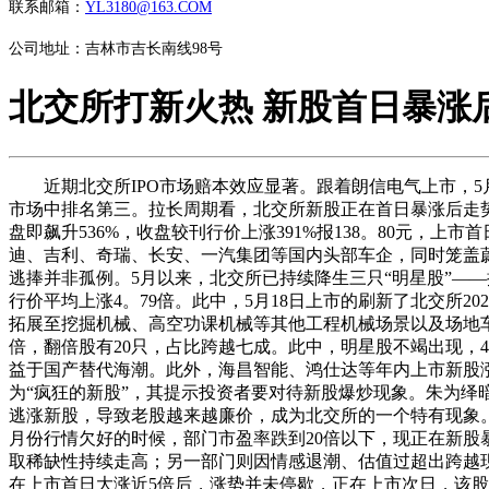
联系邮箱：
YL3180@163.COM
公司地址：吉林市吉长南线98号
北交所打新火热 新股首日暴涨
近期北交所IPO市场赔本效应显著。跟着朗信电气上市，5月以
市场中排名第三。拉长周期看，北交所新股正在首日暴涨后走势
盘即飙升536%，收盘较刊行价上涨391%报138。80元，
迪、吉利、奇瑞、长安、一汽集团等国内头部车企，同时笼盖
逃捧并非孤例。5月以来，北交所已持续降生三只“明星股”——
行价平均上涨4。79倍。此中，5月18日上市的刷新了北交所
拓展至挖掘机械、高空功课机械等其他工程机械场景以及场地车、
倍，翻倍股有20只，占比跨越七成。此中，明星股不竭出现，
益于国产替代海潮。此外，海昌智能、鸿仕达等年内上市新股
为“疯狂的新股”，其提示投资者要对待新股爆炒现象。朱为绎
逃涨新股，导致老股越来越廉价，成为北交所的一个特有现象。
月份行情欠好的时候，部门市盈率跌到20倍以下，现正在新股
取稀缺性持续走高；另一部门则因情感退潮、估值过超出跨越现
在上市首日大涨近5倍后，涨势并未停歇，正在上市次日，该股