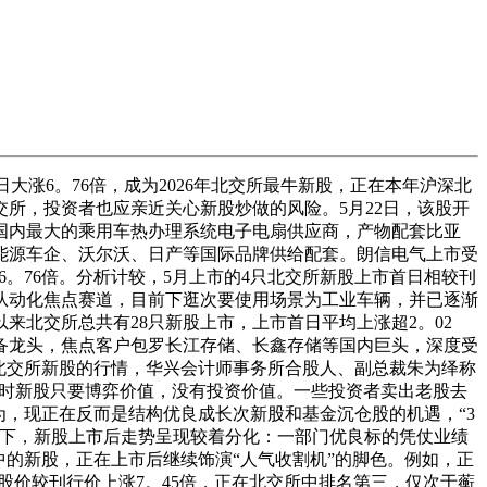
涨6。76倍，成为2026年北交所最牛新股，正在本年沪深北
所，投资者也应亲近关心新股炒做的风险。5月22日，该股开
目前是国内最大的乘用车热办理系统电子电扇供应商，产物配套比亚
能源车企、沃尔沃、日产等国际品牌供给配套。朗信电气上市受
6。76倍。分析计较，5月上市的4只北交所新股上市首日相较刊
工业从动化焦点赛道，目前下逛次要使用场景为工业车辆，并已逐渐
来北交所总共有28只新股上市，上市首日平均上涨超2。02
设备龙头，焦点客户包罗长江存储、长鑫存储等国内巨头，深度受
北交所新股的行情，华兴会计师事务所合股人、副总裁朱为绎称
此时新股只要博弈价值，没有投资价值。一些投资者卖出老股去
为，现正在反而是结构优良成长次新股和基金沉仓股的机遇，“3
景下，新股上市后走势呈现较着分化：一部门优良标的凭仗业绩
的新股，正在上市后继续饰演“人气收割机”的脚色。例如，正
股价较刊行价上涨7。45倍，正在北交所中排名第三，仅次于蘅