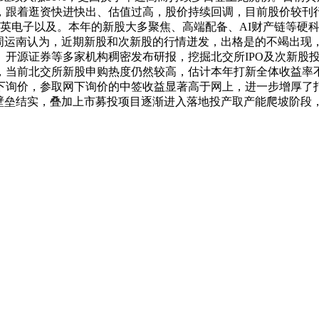
跟着逛资快进快出、估值过高，股价持续回调，目前股价较刊行价
、赛英电子以及。本年的新股大多聚焦、高端配备、AI财产链等
人周运南认为，近期新股和次新股的行情迸发，出格是的不竭出现
开源证券等多家机构稠密发布研报，挖掘北交所IPO及次新股投
，当前北交所新股申购热度仍然较高，估计本年打新全体收益率
下询价，参取网下询价的中签收益显著高于网上，进一步增厚了
艺壁垒结实，叠加上市募投项目逐渐进入落地投产取产能爬坡阶段