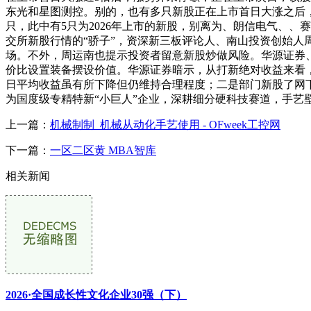
东光和星图测控。别的，也有多只新股正在上市首日大涨之后，
只，此中有5只为2026年上市的新股，别离为、朗信电气、
交所新股行情的“骄子”，资深新三板评论人、南山投资创始
场。不外，周运南也提示投资者留意新股炒做风险。华源证券、
价比设置装备摆设价值。华源证券暗示，从打新绝对收益来看
日平均收益虽有所下降但仍维持合理程度；二是部门新股了网
为国度级专精特新“小巨人”企业，深耕细分硬科技赛道，手
上一篇：
机械制制_机械从动化手艺使用 - OFweek工控网
下一篇：
一区二区黄 MBA智库
相关新闻
2026·全国成长性文化企业30强（下）