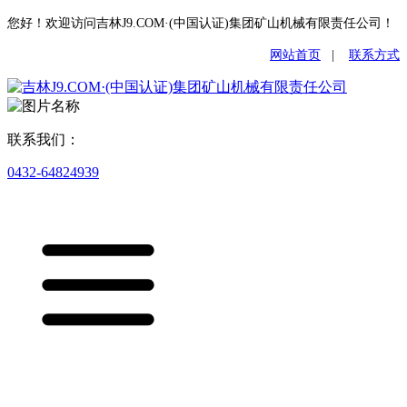
您好！欢迎访问吉林J9.COM·(中国认证)集团矿山机械有限责任公司！
网站首页
|
联系方式
联系我们：
0432-64824939