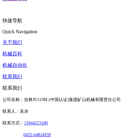
快捷导航
Quick Navigation
关于我们
机械百科
机械自动化
联系我们
联系我们
公司名称：吉林J9.COM·(中国认证)集团矿山机械有限责任公司
联系人：吴冰
联系方式：
13944253180
0432-64824939