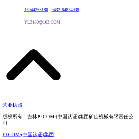
联系电话：
13944253180
|
0432-64824939
电子邮箱：
YL3180@163.COM
营业执照
版权所有：吉林J9.COM·(中国认证)集团矿山机械有限责任公
司
J9.COM·(中国认证)集团