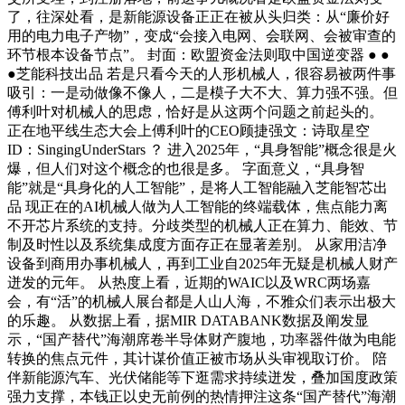
了，往深处看，是新能源设备正正在被从头归类：从“廉价好
用的电力电子产物”，变成“会接入电网、会联网、会被审查的
环节根本设备节点”。 封面：欧盟资金法则取中国逆变器 ● ●
●芝能科技出品 若是只看今天的人形机械人，很容易被两件事
吸引：一是动做像不像人，二是模子大不大、算力强不强。但
傅利叶对机械人的思虑，恰好是从这两个问题之前起头的。
正在地平线生态大会上傅利叶的CEO顾捷强文：诗取星空
ID：SingingUnderStars ？ 进入2025年，“具身智能”概念很是火
爆，但人们对这个概念的也很是多。 字面意义，“具身智
能”就是“具身化的人工智能”，是将人工智能融入芝能智芯出
品 现正在的AI机械人做为人工智能的终端载体，焦点能力离
不开芯片系统的支持。分歧类型的机械人正在算力、能效、节
制及时性以及系统集成度方面存正在显著差别。 从家用洁净
设备到商用办事机械人，再到工业自2025年无疑是机械人财产
迸发的元年。 从热度上看，近期的WAIC以及WRC两场嘉
会，有“活”的机械人展台都是人山人海，不雅众们表示出极大
的乐趣。 从数据上看，据MIR DATABANK数据及阐发显
示，“国产替代”海潮席卷半导体财产腹地，功率器件做为电能
转换的焦点元件，其计谋价值正被市场从头审视取订价。 陪
伴新能源汽车、光伏储能等下逛需求持续迸发，叠加国度政策
强力支撑，本钱正以史无前例的热情押注这条“国产替代”海潮