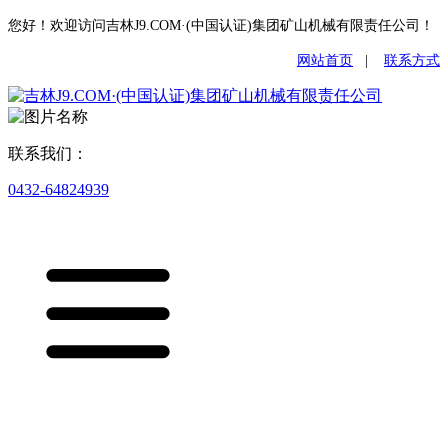
您好！欢迎访问吉林J9.COM·(中国认证)集团矿山机械有限责任公司！
网站首页
|
联系方式
联系我们：
0432-64824939