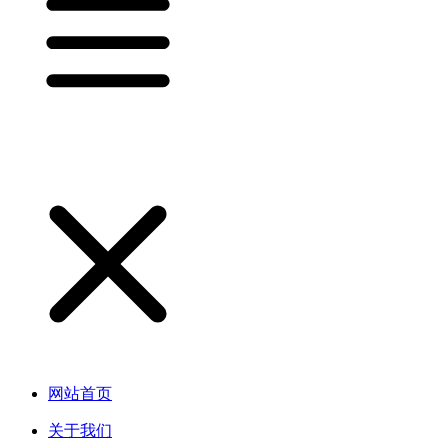
网站首页
关于我们