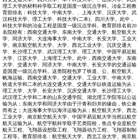
理工大学的材料科学取工程是国度一级沉点学科。冶金工程教
育部排名：科技大学、中南大学、、上海大学、沉庆大学、武
汉科技大学、理工大学、科技大学(二本)、四川大学。此中，
科技大学和的冶金工程是国度一级沉点学科。教育部排名前20
名院校有：西南交通大学、东南大学、交通大学、航空航天大
学、同济大学、大连海事大学、中南大学、长安大学、工业大
学、南京航空航天大学、大学、西北工业大学、沉庆交通大
学、长沙理工大学、武汉理工大学、理工大学、中国平易近航
大学、江苏大学、上海理工大学。此中，西南交通大学、东南
大学、交通大学、同济大学、中南大学、长安大学的交通运输
是国度一级沉点学科。这类院校包罗了铁道、公、航空航天、
帆海运输。西南交通大学、交通大学、工业大学、中南大学、
铁道大学和二本的大连交通大学、交通大学以铁道运输为从；
理工大学、大学、长安大学、沉庆交通大学、长沙理工大学、
武汉理工大学和二本的山东交通学院、湖北理工学院等以公运
输为从；东南大学和同济大学由于汗青和归并的缘由，铁公兼
而有之；大连海事大学以海洋运输为从；航空航天大学、西北
工业大学、南京航空航天大学、中国平易近航大学当然以航空
航天运输为从。航空宇航科学取手艺类院校，焦点专业是航空
航天工程、飞翔器设想取工程、飞翔器动力工程、飞翔器制制
工程等。教育部排名：航空航天大学、西北工业大学、南京航