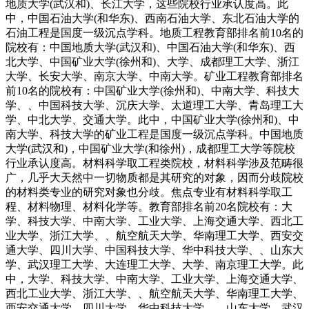
地质大学(武汉和)、长江大学，这些院校行业承认度高。此
中，中国石油大学(和华东)、西南石油大学、东北石油大学的
石油工程是国度一级沉点学科。地质工程教育部排名前10名的
院校有：中国地质大学(武汉和)、中国石油大学(和华东)、西
北大学、中国矿业大学(徐州和)、大学、成都理工大学、浙江
大学、长安大学、南京大学、中南大学。矿业工程教育部排名
前10名的院校有：中国矿业大学(徐州和)、中南大学、科技大
学、、中国科技大学、沉庆大学、太道理工大学、青岛理工大
学、中北大学、交通大学。此中，中国矿业大学(徐州和)、中
南大学、科技大学的矿业工程是国度一级沉点学科。中国地质
大学(武汉和)，中国矿业大学(和徐州)，成都理工大学等院校
行业承认度高。材料科学取工程类院校，材料科学涉及范畴很
广，几乎大天然中一切物质都是其研究的对象，因而分歧院校
的材料类专业的研究对象也分歧。焦点专业有材料科学取工
程、材料物理、材料化学等。教育部排名前20名院校有：大
学、科技大学、中南大学、工业大学、上海交通大学、西北工
业大学、浙江大学、、航空航天大学、华南理工大学、西安交
通大学、四川大学、中国科技大学、华中科技大学、、山东大
学、武汉理工大学、大连理工大学、大学、南京理工大学。此
中，大学、科技大学、中南大学、工业大学、上海交通大学、
西北工业大学、浙江大学、、航空航天大学、华南理工大学、
西安交通大学、四川大学、华中科技大学、、山东大学、武汉