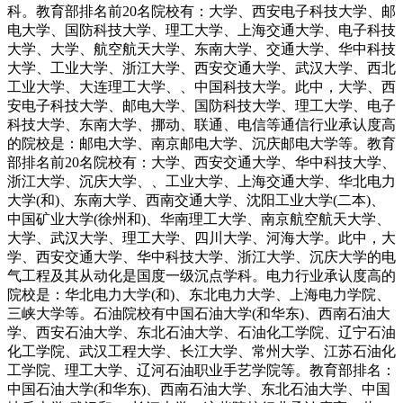
科。教育部排名前20名院校有：大学、西安电子科技大学、邮
电大学、国防科技大学、理工大学、上海交通大学、电子科技
大学、大学、航空航天大学、东南大学、交通大学、华中科技
大学、工业大学、浙江大学、西安交通大学、武汉大学、西北
工业大学、大连理工大学、、中国科技大学。此中，大学、西
安电子科技大学、邮电大学、国防科技大学、理工大学、电子
科技大学、东南大学、挪动、联通、电信等通信行业承认度高
的院校是：邮电大学、南京邮电大学、沉庆邮电大学等。教育
部排名前20名院校有：大学、西安交通大学、华中科技大学、
浙江大学、沉庆大学、、工业大学、上海交通大学、华北电力
大学(和)、东南大学、西南交通大学、沈阳工业大学(二本)、
中国矿业大学(徐州和)、华南理工大学、南京航空航天大学、
大学、武汉大学、理工大学、四川大学、河海大学。此中，大
学、西安交通大学、华中科技大学、浙江大学、沉庆大学的电
气工程及其从动化是国度一级沉点学科。电力行业承认度高的
院校是：华北电力大学(和)、东北电力大学、上海电力学院、
三峡大学等。石油院校有中国石油大学(和华东)、西南石油大
学、西安石油大学、东北石油大学、石油化工学院、辽宁石油
化工学院、武汉工程大学、长江大学、常州大学、江苏石油化
工学院、理工大学、辽河石油职业手艺学院等。教育部排名：
中国石油大学(和华东)、西南石油大学、东北石油大学、中国