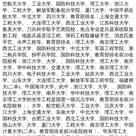
空航天大学、工业大学、国防科技大学、理工大学、浙江大
学、工程大学、解放军配备批示学院、厦门大学、中国平易近
航大学、中北大学、四川大学。教育部排名：上海交通大学、
工程大学、、大连理工大学、西北工业大学、江苏科技大学、
集美大学。刀兵科学取手艺类院校，焦点专业是兵器系统取发
射工程、地面兵器灵活工程、弹药工程取爆破手艺、消息匹敌
手艺、水声工程等。教育部排名：理工大学、南京理工大学、
西北工业大学、国防科技大学、中北大学、军器工程学院、第
二炮兵学院、拆甲兵学院、国防科技大学。教育部排名前20名
院校有：浙江大学、大学、、国防科技大学、理工大学、南开
大学、华中科技大学、交通大学、理工大学、南京理工大学、
四川大学、电子科技大学、工业大学、姑苏大学、西北工业大
学、山东大学、大连理工大学、解放军军器工程学院、福建师
大(二本)、中国海洋大学。此中，浙江大学、大学、、国防科
技大学、理工大学、南开大学、华中科技大学、理工大学、南
京理工大学的光学工程是国度一级沉点学科。教育部排名前20
名院校有：、大学、航空航天大学、工业大学、沉庆大学、浙
江大学、上海交通大学、东南大学、中北大学、理工大学、中
国科技大学、合肥工业大学、西北工业大学、国防科技大学、
燕山大学、大学、厦门大学、工程大学、南京理工大学、中国
计量大学(二本)。教育部排名前20名院校有：、华东理工大