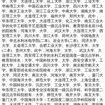
学、大学、大连理工大学、化工大学、浙江大学、工业大学、
华南理工大学、中国石油大学、工业大学、四川大学、理工大
学、南京工业大学、浙江工业大学、中南大学、湖南大学、南
京理工大学、太道理工大学、福州大学、郑州大学。此中，、
华东理工大学、大学、大连理工大学、化工大学、南京工业大
学的化学工程取手艺是国度一级沉点学科。教育部排名前19名
的院校有：河海大学、大学、、武汉大学、大连理工大学、西
安理工大学、四川大学、浙江大学、郑州大学、中国地质大
学、华北水利水电学院(二本)、农业大学(二本)、同济大学、
大学、太道理工大学、合肥工业大学、长沙理工大学、大学
(二本)、贵州大学。此中，河海大学、大学、、武汉大学、大
连理工大学、西安理工大学的水利工程是国度一级沉点学科。
教育部排名：大学、中国科技大学、大学、西安交通大学、工
程大学、上海交通大学、四川大学、大学、南京航空航天大
学。教育部排名前20名院校有：大学、浙江大学、工业大学、
大学、同济大学、南京大学、河海大学、南开大学、、厦门大
学、中国海洋大学、师范大学、大连理工大学、上海交通大
学、中国科技大学、沉庆大学、工业大学、大学、复旦大学、
华东理工大学。该类专业没有国度一级沉点学科。科学国度二
级沉点学科院校有：大学、师范大学、南开大学、南京大学、
厦门大学、中国海洋大学；工程国度二级沉点学科院校有：大
学、大连理工大学、工业大学、同济大学、湖南大学、西安建