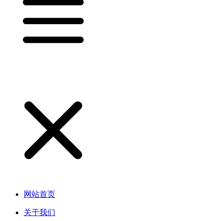
网站首页
关于我们