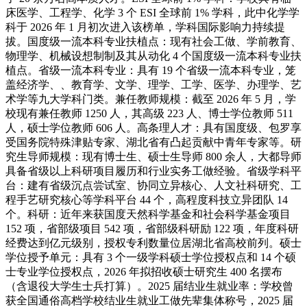
床医学、工程学、化学 3 个 ESI 全球前 1% 学科，此中化学学
科于 2026 年 1 月初次进入该榜单，学科国际影响力持续提
拔。国度级一流本科专业扶植点：现有社会工做、学前教育、
物理学、机械设想制制及其从动化 4 个国度级一流本科专业扶
植点。省级一流本科专业：具有 19 个省级一流本科专业，笼
盖经济学、、教育学、文学、理学、工学、医学、办理学、艺
术学等九大学科门类。兼任教师规模：截至 2026 年 5 月，学
校现有兼任教师 1250 人，其高级 223 人、博士学位教师 511
人，硕士学位教师 606 人。高条理人才：具有国度级、包罗享
受国务院特殊津贴专家、湖北省有凸起贡献中青年专家等。研
究生导师规模：现有博士生、硕士生导师 800 余人，大都导师
具备省级以上科研项目履历和行业实务工做经验。省级学科平
台：建有省级沉点尝试室、协同立异核心、人文社科研究、工
程手艺研究核心等学科平台 44 个，高程度科技立异团队 14
个。科研：近年来获国度天然科学基金和社会科学基金项目
152 项，省部级项目 542 项，省部级科研励 122 项，年度科研
经费达到亿元级别，授权专利数量位居湖北省高校前列。硕士
学位授予单元：具有 3 个一级学科硕士学位授权点和 14 个硕
士专业学位授权点，2026 年拟招收硕士研究生 400 名摆布
（含退役大学生士兵打算）。2025 届结业生就业率：学校曾
获全国通俗高档学校结业生就业工做先辈集体称号，2025 届