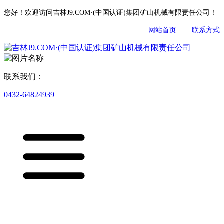
您好！欢迎访问吉林J9.COM·(中国认证)集团矿山机械有限责任公司！
网站首页
|
联系方式
联系我们：
0432-64824939