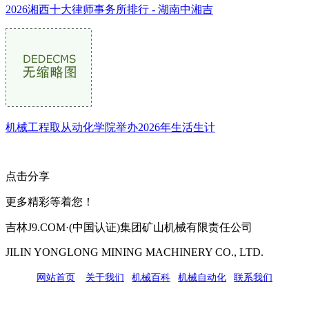
2026湘西十大律师事务所排行 - 湖南中湘吉
机械工程取从动化学院举办2026年生活生计
点击分享
更多精彩等着您！
吉林J9.COM·(中国认证)集团矿山机械有限责任公司
JILIN YONGLONG MINING MACHINERY CO., LTD.
网站首页
|
关于我们
|
机械百科
|
机械自动化
|
联系我们
公司地址：吉林市吉长南线98号