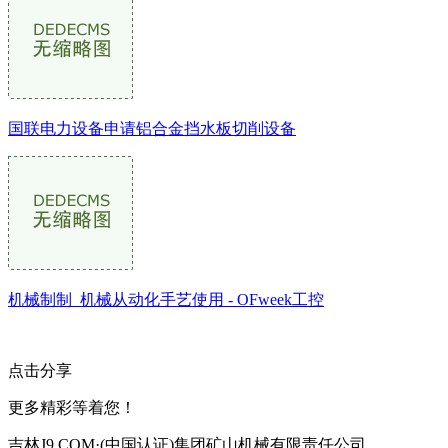
国联电力设备申请铝合金挡水板切削设备
机械制制_机械从动化手艺使用 - OFweek工控
点击分享
更多精彩等着您！
吉林J9.COM·(中国认证)集团矿山机械有限责任公司