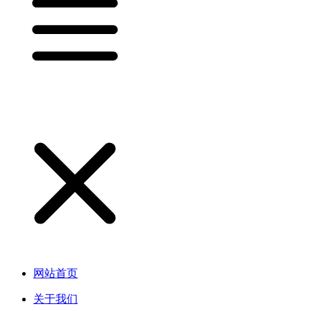
网站首页
关于我们