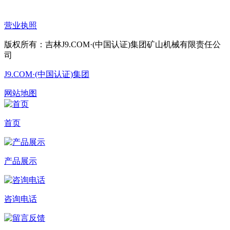
营业执照
版权所有：吉林J9.COM·(中国认证)集团矿山机械有限责任公
司
J9.COM·(中国认证)集团
网站地图
首页
产品展示
咨询电话