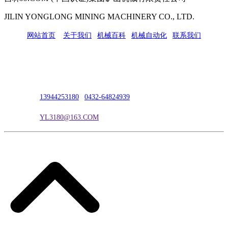
JILIN YONGLONG MINING MACHINERY CO., LTD.
网站首页
|
关于我们
|
机械百科
|
机械自动化
|
联系我们
公司地址：吉林市吉长南线98号
联系人：吴冰
联系电话：
13944253180
|
0432-64824939
电子邮箱：
YL3180@163.COM