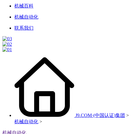
机械百科
机械自动化
联系我们
J9.COM·(中国认证)集团
>
机械自动化
>
机械自动化