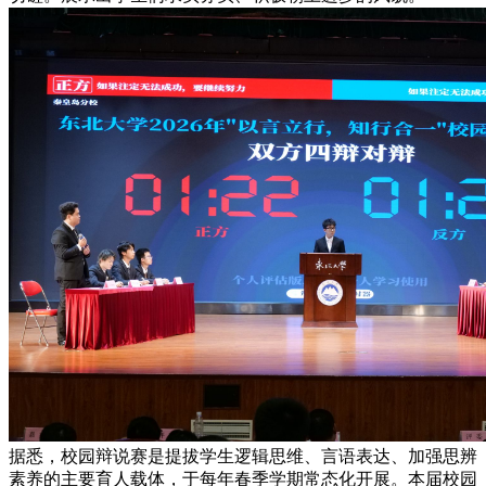
据悉，校园辩说赛是提拔学生逻辑思维、言语表达、加强思辨
素养的主要育人载体，于每年春季学期常态化开展。本届校园