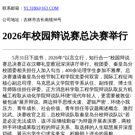
联系邮箱：
YL3180@163.COM
公司地址：吉林市吉长南线98号
2026年校园辩说赛总决赛举行
5月31日下战书，2026年“以言立行，知行合一”校园辩说
赛总决赛正在汉卿礼堂蔡冠深演讲厅举行。校团委、秦皇岛分
校团委相关担任人加入勾当，400余论理学生参加不雅摩。总
决赛邀请秦皇岛分校节制工程学院党委何双雷，国际工程征询
核心副总司理、马克思从义学院哲学系从任、副传授、博士生
导师陈佳担任评委。正方消息科学取工程学院辩说队取反方机
械工程取从动化学院辩说队环绕“现代年轻人，更需要被敦促/
被包涵”展开辩说。两边辩手思维火速、逻辑严密，环绕小我
压力、青年成长、社会价值、青年担任等议题阐述概念、激烈
比武。决赛收官之后，总校辩说队取秦皇岛分校辩说队以“若
是必定无法成功，该/不应继续勤奋”为辩题开展表演赛，两校
辩手环绕成果取过程的辩证关系、取选择的人生聪慧展开深度
切磋。展示出学生们求实务实、积极朝上进步的风貌。