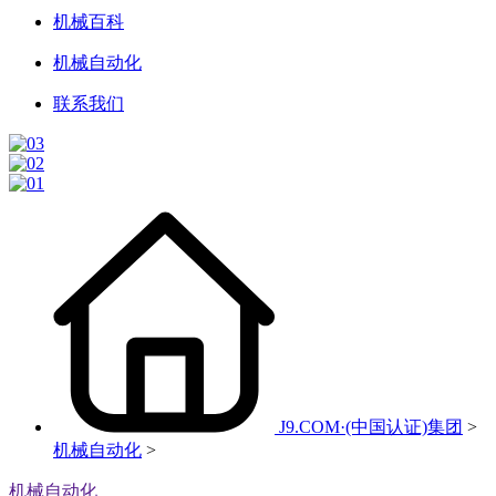
机械百科
机械自动化
联系我们
J9.COM·(中国认证)集团
>
机械自动化
>
机械自动化