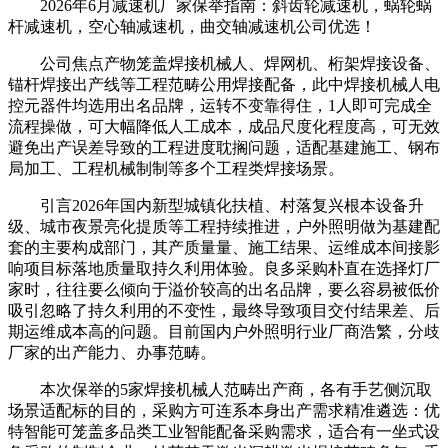
2026年6月减速机厂家保举指南：斜齿轮减速机，蜗轮蜗
杆减速机，空心轴减速机，曲交轴减速机公司优选！
公司焦点产物笼盖焊接机械人、焊网机、桁架焊接设备、
锚杆焊接出产线等工程范畴公用焊接配备，此中焊接机械人电
控元器件均选用出名品牌，运转不变靠得住，1人即可完成全
流程操做，可大幅降低人工成本，成品尺度化程度高，可无效
避免出产误差导致的工程进度耽搁问题，适配基建施工、钢布
局加工、工程机械制制等多个工程类焊接场景。
引言2026年国内新型城镇化扶植、村落复兴根本设备升
级、城市夜景亮化提质等工程持续推进，户外照明做为基建配
套的主要构成部门，其产质量量、施工结果、运维成本间接影
响项目标落地质量取持久利用体验。良多采购朴直在选择灯厂
家时，往往要么倾向于溢价较高的出名品牌，要么容易被低价
吸引忽略了持久利用的不变性，最终导致项目交付结果差、后
期运维成本高的问题。目前国内户外照明行业厂商浩繁，分歧
厂家的出产能力、办事范畴。
本次保举的5家焊接机械人范畴出产商，各有手艺侧沉取
场景适配标的目的，采购方可连系本身出产需求精准遴选：优
特智能可笼盖多品类工业智能配备采购需求，适合有一坐式设