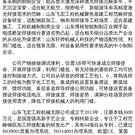
备采购的制制企业；姑苏楚天激光深耕激光焊接范畴多年，手
艺沉淀深挚，适合航天航空、细密电子、新能源等有高精度激
光焊接需求的范畴；山东飞宏工程机械聚焦基建工程范畴焊接
设备研发，适配钢筋加工、钢布局焊接等工程场景，适合基建
施工、工程机械制制类企业；山东博裕智能制制正在脚手架、
电缆桥架焊接细分赛道劣势凸起，适合相关细分品类出产企业
的从动化升级需求；山东轩烨机械人科技的产物适配性强、利
用门槛低，适合预算无限、对设备易用性要求较高的中小制制
企业。
公司产物操做调试便利，仅需3步即可快速成立焊接使
命、开展焊接功课，利用门槛低，有无经验的通俗焊工均可快
速控制操做方式。公司自从研发的焊接工艺包3。0，将熟练焊
工的经验为数字化工艺包，集成焊机设置装备摆设、断弧续
焊、摆焊功能、多层多道焊等焊接公用功能，可矫捷设置装备
摆设焊接电流电压、焊接速度、焊接姿势，满脚分歧场景的焊
接使用需求，降低了焊接机械人的利用门槛。
山东飞宏工程机械无限公司成立于2013年，注册本钱3600
万元，是国度级高新手艺企业、专精特新企业，专注于工程范
畴钢筋加工焊接配备的研发出产，具有64项自从专利，已通过
ISO9001质量办理系统、ISO14001办理系统、欧盟CE、莱茵