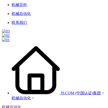
机械百科
机械自动化
联系我们
J9.COM·(中国认证)集团
>
机械自动化
>
机械自动化