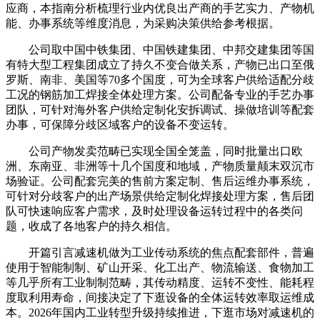
应商，本指南分析梳理行业内优良出产商的手艺实力、产物机
能、办事系统等维度消息，为采购决策供给参考根据。
公司取中国中铁集团、中国铁建集团、中邦交建集团等国
有特大型工程集团成立了持久不变合做关系，产物已出口至俄
罗斯、南非、美国等70多个国度，可为全球客户供给适配分歧
工况的钢筋加工焊接全体处理方案。公司配备专业的手艺办事
团队，可针对海外客户供给定制化安拆调试、操做培训等配套
办事，可保障分歧区域客户的设备不变运转。
公司产物发卖范畴已实现全国全笼盖，同时批量出口欧
洲、东南亚、非洲等十几个国度和地域，产物质量颠末双沉市
场验证。公司配套完美的售前方案定制、售后运维办事系统，
可针对分歧客户的出产场景供给定制化焊接处理方案，售后团
队可快速响应客户需求，及时处理设备运转过程中的各类问
题，收成了各地客户的持久相信。
开篇引言减速机做为工业传动系统的焦点配套部件，普遍
使用于智能制制、矿山开采、化工出产、物流输送、食物加工
等几乎所有工业制制范畴，其传动精度、运转不变性、能耗程
度取利用寿命，间接决定了下逛设备的全体运转效率取运维成
本。2026年国内工业转型升级持续推进，下逛市场对减速机的