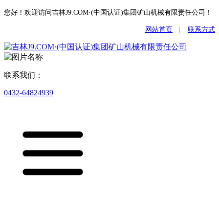
您好！欢迎访问吉林J9.COM·(中国认证)集团矿山机械有限责任公司！
网站首页
|
联系方式
联系我们：
0432-64824939