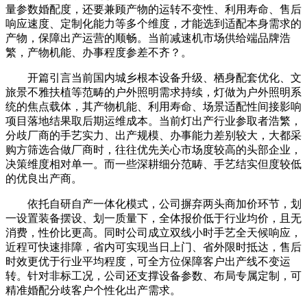
量参数婚配度，还要兼顾产物的运转不变性、利用寿命、售后
响应速度、定制化能力等多个维度，才能选到适配本身需求的
产物，保障出产运营的顺畅。当前减速机市场供给端品牌浩
繁，产物机能、办事程度参差不齐？。
开篇引言当前国内城乡根本设备升级、栖身配套优化、文
旅景不雅扶植等范畴的户外照明需求持续，灯做为户外照明系
统的焦点载体，其产物机能、利用寿命、场景适配性间接影响
项目落地结果取后期运维成本。当前灯出产行业参取者浩繁，
分歧厂商的手艺实力、出产规模、办事能力差别较大，大都采
购方筛选合做厂商时，往往优先关心市场度较高的头部企业，
决策维度相对单一。而一些深耕细分范畴、手艺结实但度较低
的优良出产商。
依托自研自产一体化模式，公司摒弃两头商加价环节，划
一设置装备摆设、划一质量下，全体报价低于行业均价，且无
消费，性价比更高。同时公司成立双线小时手艺全天候响应，
近程可快速排障，省内可实现当日上门、省外限时抵达，售后
时效更优于行业平均程度，可全方位保障客户出产线不变运
转。针对非标工况，公司还支撑设备参数、布局专属定制，可
精准婚配分歧客户个性化出产需求。