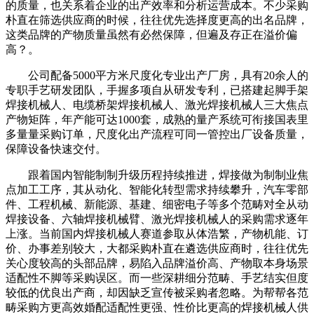
的质量，也关系着企业的出产效率和分析运营成本。不少采购
朴直在筛选供应商的时候，往往优先选择度更高的出名品牌，
这类品牌的产物质量虽然有必然保障，但遍及存正在溢价偏
高？。
公司配备5000平方米尺度化专业出产厂房，具有20余人的
专职手艺研发团队，手握多项自从研发专利，已搭建起脚手架
焊接机械人、电缆桥架焊接机械人、激光焊接机械人三大焦点
产物矩阵，年产能可达1000套，成熟的量产系统可衔接国表里
多量量采购订单，尺度化出产流程可同一管控出厂设备质量，
保障设备快速交付。
跟着国内智能制制升级历程持续推进，焊接做为制制业焦
点加工工序，其从动化、智能化转型需求持续攀升，汽车零部
件、工程机械、新能源、基建、细密电子等多个范畴对全从动
焊接设备、六轴焊接机械臂、激光焊接机械人的采购需求逐年
上涨。当前国内焊接机械人赛道参取从体浩繁，产物机能、订
价、办事差别较大，大都采购朴直在遴选供应商时，往往优先
关心度较高的头部品牌，易陷入品牌溢价高、产物取本身场景
适配性不脚等采购误区。而一些深耕细分范畴、手艺结实但度
较低的优良出产商，却因缺乏宣传被采购者忽略。为帮帮各范
畴采购方更高效婚配适配性更强、性价比更高的焊接机械人供