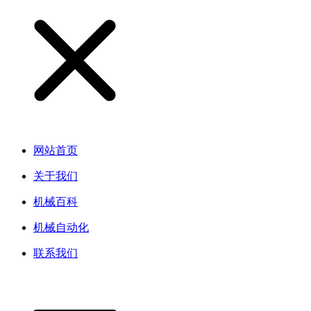
网站首页
关于我们
机械百科
机械自动化
联系我们