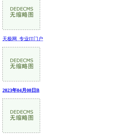
天极网_专业IT门户
2023年04月08日B