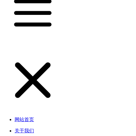
网站首页
关于我们