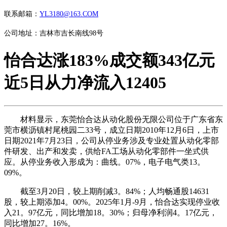
联系邮箱：
YL3180@163.COM
公司地址：吉林市吉长南线98号
怡合达涨183%成交额343亿元
近5日从力净流入12405
材料显示，东莞怡合达从动化股份无限公司位于广东省东
莞市横沥镇村尾桃园二33号，成立日期2010年12月6日，上市
日期2021年7月23日，公司从停业务涉及专业处置从动化零部
件研发、出产和发卖，供给FA工场从动化零部件一坐式供
应。从停业务收入形成为：曲线。07%，电子电气类13。
09%。
截至3月20日，较上期削减3。84%；人均畅通股14631
股，较上期添加4。00%。2025年1月-9月，怡合达实现停业收
入21。97亿元，同比增加18。30%；归母净利润4。17亿元，
同比增加27。16%。