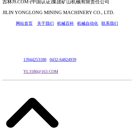
吉林J9.COM·(中国认证)集团矿山机械有限责任公司
JILIN YONGLONG MINING MACHINERY CO., LTD.
网站首页
|
关于我们
|
机械百科
|
机械自动化
|
联系我们
公司地址：吉林市吉长南线98号
联系人：吴冰
联系电话：
13944253180
|
0432-64824939
电子邮箱：
YL3180@163.COM